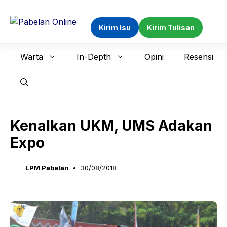
Langsung
ke
Kirim Isu
Kirim Tulisan
isi
Warta
In-Depth
Opini
Resensi
Kenalkan UKM, UMS Adakan
Expo
LPM Pabelan
30/08/2018