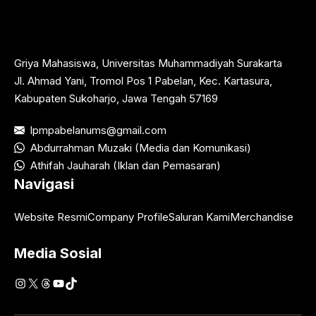
Griya Mahasiswa, Universitas Muhammadiyah Surakarta
Jl. Ahmad Yani, Tromol Pos 1 Pabelan, Kec. Kartasura,
Kabupaten Sukoharjo, Jawa Tengah 57169
lpmpabelanums@gmail.com
Abdurrahman Muzaki (Media dan Komunikasi)
Athifah Jauharah (Iklan dan Pemasaran)
Navigasi
Website Resmi
Company Profile
Saluran Kami
Merchandise
Media Sosial
Instagram
X
Threads
YouTube
TikTok