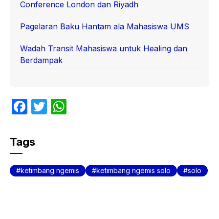
Conference London dan Riyadh
Pagelaran Baku Hantam ala Mahasiswa UMS
Wadah Transit Mahasiswa untuk Healing dan
Berdampak
F
T
W
a
w
h
c
itt
at
Tags
e
er
s
b
A
ketimbang ngemis
ketimbang ngemis solo
solo
o
p
o
p
k