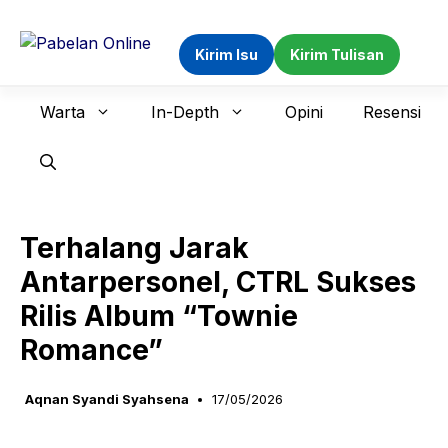
Langsung
ke
Kirim Isu
Kirim Tulisan
isi
Warta
In-Depth
Opini
Resensi
Terhalang Jarak
Antarpersonel, CTRL Sukses
Rilis Album “Townie
Romance”
Aqnan Syandi Syahsena
17/05/2026