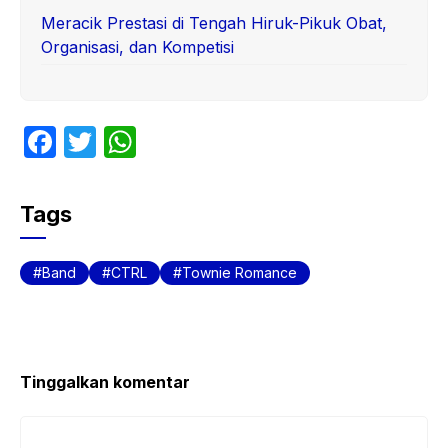
Meracik Prestasi di Tengah Hiruk-Pikuk Obat,
Organisasi, dan Kompetisi
F
T
W
a
w
h
c
itt
at
Tags
e
er
s
b
A
Band
CTRL
Townie Romance
o
p
o
p
k
Tinggalkan komentar
Komentar