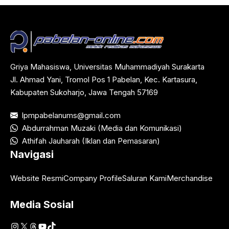
Griya Mahasiswa, Universitas Muhammadiyah Surakarta
Jl. Ahmad Yani, Tromol Pos 1 Pabelan, Kec. Kartasura,
Kabupaten Sukoharjo, Jawa Tengah 57169
lpmpabelanums@gmail.com
Abdurrahman Muzaki (Media dan Komunikasi)
Athifah Jauharah (Iklan dan Pemasaran)
Navigasi
Website Resmi
Company Profile
Saluran Kami
Merchandise
Media Sosial
Instagram
X
Threads
YouTube
TikTok