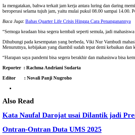
Ia mengatakan, bahwa terkait jam kerja antara luring dan daring me
beroperasi selama tujuh jam, yaitu mulai pukul 08.00 sampai 14.00. P
Baca Juga
:
Bahas Quarter Life Crisis Hingga Cara Penanganannya
“Semoga keadaan bisa segera kembali seperti semula, jadi mahasisw
Dihubungi pada kesempatan yang berbeda, Viki Nur Vambudi mahasi
Menurutnya, kebijakan yang diambil sudah tepat demi kebaikan dan 
“Harapan saya pandemi bisa segera berakhir dan mahasiswa bisa kemb
Reporter : Rachma Andriani Sudarta
Editor : Novali Panji Nugroho
Also Read
Kata Naufal Darojat usai Dilantik jadi 
Ontran-Ontran Duta UMS 2025