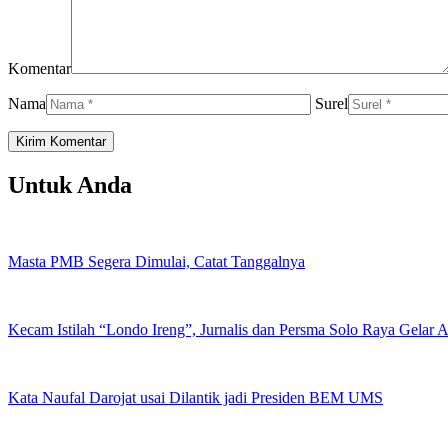
Komentar
Nama
Surel
Untuk Anda
Masta PMB Segera Dimulai, Catat Tanggalnya
Kecam Istilah “Londo Ireng”, Jurnalis dan Persma Solo Raya Gelar
Kata Naufal Darojat usai Dilantik jadi Presiden BEM UMS