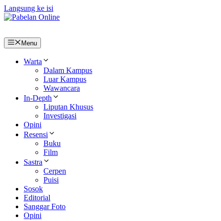
Langsung ke isi
Menu
Warta
Dalam Kampus
Luar Kampus
Wawancara
In-Depth
Liputan Khusus
Investigasi
Opini
Resensi
Buku
Film
Sastra
Cerpen
Puisi
Sosok
Editorial
Sanggar Foto
Opini