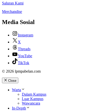
Saluran Kami
Merchandise
Media Sosial
Instagram
X
Threads
YouTube
TikTok
© 2026 lpmpabelan.com
Close
Warta
Dalam Kampus
Luar Kampus
Wawancara
In-Depth