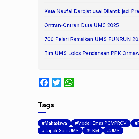
Kata Naufal Darojat usai Dilantik jadi 
Ontran-Ontran Duta UMS 2025
700 Pelari Ramaikan UMS FUNRUN 20
Tim UMS Lolos Pendanaan PPK Ormaw
F
T
W
a
w
h
c
itt
at
Tags
e
er
s
b
A
Mahasiswa
Medali Emas POMPROV
o
p
Tapak Suci UMS
UKM
UMS