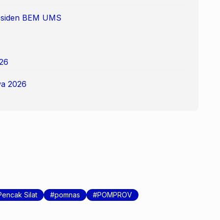
Presiden BEM UMS
26
a 2026
Pencak Silat
pomnas
POMPROV