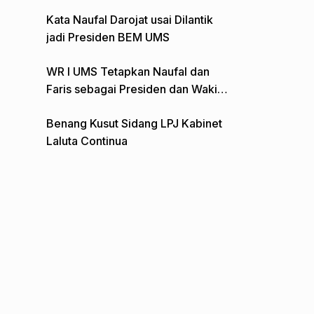
Gelar Aksi Depan Monumen Pers
Kata Naufal Darojat usai Dilantik
jadi Presiden BEM UMS
WR I UMS Tetapkan Naufal dan
Faris sebagai Presiden dan Wakil
Presiden BEM
Benang Kusut Sidang LPJ Kabinet
Laluta Continua