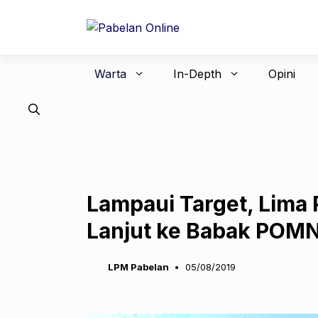
Langsung
ke
isi
Warta
In-Depth
Opini
Lampaui Target, Lima
Lanjut ke Babak POM
LPM Pabelan
05/08/2019