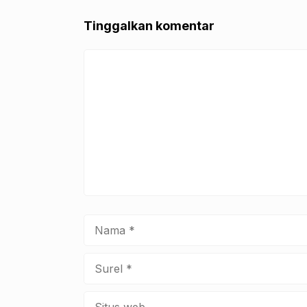
o
p
k
Tinggalkan komentar
Komentar
Nama
Surel
Situs