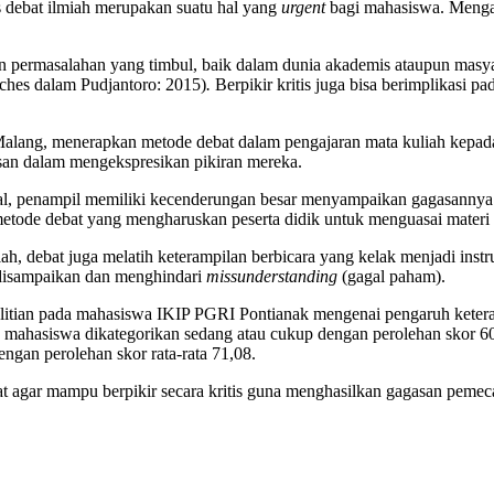
 debat ilmiah merupakan suatu hal yang
urgent
bagi mahasiswa. Mengap
permasalahan yang timbul, baik dalam dunia akademis ataupun masyara
urches dalam Pudjantoro: 2015)
.
Berpikir kritis juga bisa berimplikasi 
i Malang, menerapkan metode debat dalam pengajaran mata kuliah kepad
asan dalam mengekspresikan pikiran mereka.
onal, penampil memiliki kecenderungan besar menyampaikan gagasannya 
tode debat yang mengharuskan peserta didik untuk menguasai materi 
alah, debat juga melatih keterampilan berbicara yang kelak menjadi 
disampaikan dan menghindari
missunderstanding
(gagal paham).
nelitian pada mahasiswa IKIP PGRI Pontianak mengenai pengaruh kete
ra mahasiswa dikategorikan sedang atau cukup dengan perolehan skor 6
ngan perolehan skor rata-rata 71,08.
at agar mampu berpikir secara kritis guna menghasilkan gagasan peme