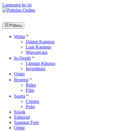
Langsung ke isi
Menu
Warta
Dalam Kampus
Luar Kampus
Wawancara
In-Depth
Liputan Khusus
Investigasi
Opini
Resensi
Buku
Film
Sastra
Cerpen
Puisi
Sosok
Editorial
Sanggar Foto
Opini