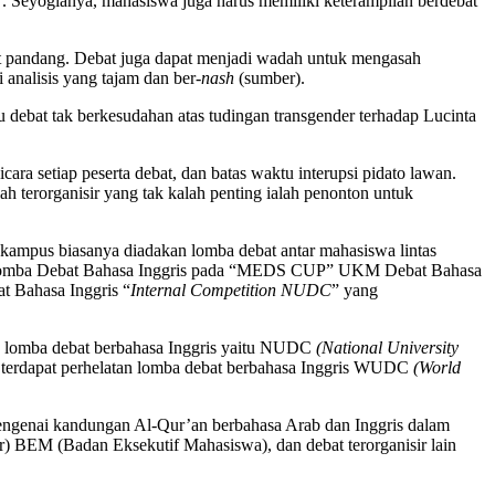
”. Seyogianya, mahasiswa juga harus memiliki keterampilan berdebat
dut pandang. Debat juga dapat menjadi wadah untuk mengasah
analisis yang tajam dan ber-
nash
(sumber).
u debat tak berkesudahan atas tudingan transgender terhadap Lucinta
ara setiap peserta debat, dan batas waktu interupsi pidato lawan.
h terorganisir yang tak kalah penting ialah penonton untuk
at kampus biasanya diadakan lomba debat antar mahasiswa lintas
mba Debat Bahasa Inggris pada “MEDS CUP” UKM Debat Bahasa
 Bahasa Inggris “
Internal Competition NUDC
” yang
kan lomba debat berbahasa Inggris yaitu NUDC
(National University
, terdapat perhelatan lomba debat berbahasa Inggris WUDC
(World
mengenai kandungan Al-Qur’an berbahasa Arab dan Inggris dalam
 BEM (Badan Eksekutif Mahasiswa), dan debat terorganisir lain