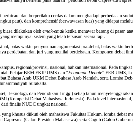
hasiswa hanya berhenti pada tataran “penonton debat Capres-Cawapres
eni berbicara dan berperilaku cerdas dalam menghadapi perbedaaan su
gkut paut), dan komprehensif (berwawasan luas) yang didapat melalui 
ng biasa dilakukan oleh
emak-emak
ketika menawar barang di pasar, ata
 yang mempunyai sistem yang telah tersusun secara rapi.
tual, batas waktu penyusunan argumentasi pra-debat, batas waktu berbic
ya perdebatan dan juri yang menilai perdebatan. Komponen debat ilmia
 kampus, regional/provinsi, nasional, bahkan internasional. Pada tingk
 Ilmiah Pelajar BEM FKIP UMS dan “
Economic Debate
” FEB UMS, Lo
at Bahasa Arab UKM Debat Bahasa Arab Namlah, serta Lomba Debat
Muhammadiyah Surakarta.
Riset, Teknologi, dan Pendidikan Tinggi) setiap tahun menyelenggara
DMI (Kompetisi Debat Mahasiswa Indonesia). Pada level internasional
dari finalis NUDC tingkat nasional.
si yang khusus diikuti oleh mahasiswa Fakultas Hukum, lomba debat 
t Capresma (Calon Presiden Mahasiswa) serta Cagub (Calon Gubernur)