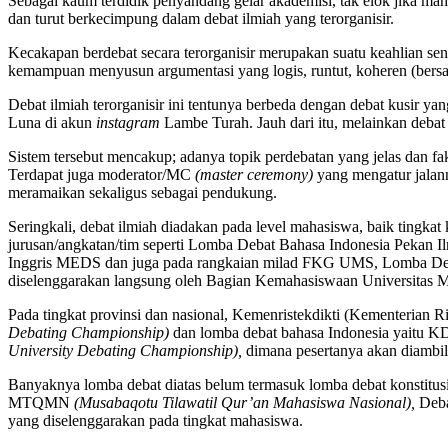
Sebagai kaum terdidik penyandang gelar akademisi, tak elok jika ma
dan turut berkecimpung dalam debat ilmiah yang terorganisir.
Kecakapan berdebat secara terorganisir merupakan suatu keahlian s
kemampuan menyusun argumentasi yang logis, runtut, koheren (bersan
Debat ilmiah terorganisir ini tentunya berbeda dengan debat kusir ya
Luna di akun
instagram
Lambe Turah. Jauh dari itu, melainkan debat
Sistem tersebut mencakup; adanya topik perdebatan yang jelas dan fak
Terdapat juga moderator/MC
(master ceremony)
yang mengatur jalann
meramaikan sekaligus sebagai pendukung.
Seringkali, debat ilmiah diadakan pada level mahasiswa, baik tingkat
jurusan/angkatan/tim seperti Lomba Debat Bahasa Indonesia Pekan
Inggris MEDS dan juga pada rangkaian milad FKG UMS, Lomba Deb
diselenggarakan langsung oleh Bagian Kemahasiswaan Universitas 
Pada tingkat provinsi dan nasional, Kemenristekdikti (Kementerian 
Debating Championship)
dan lomba debat bahasa Indonesia yaitu K
University Debating Championship),
dimana pesertanya akan diambil 
Banyaknya lomba debat diatas belum termasuk lomba debat konstitu
MTQMN
(Musabaqotu Tilawatil Qur’an Mahasiswa Nasional),
Deba
yang diselenggarakan pada tingkat mahasiswa.