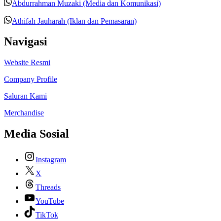
Abdurrahman Muzaki (Media dan Komunikasi)
Athifah Jauharah (Iklan dan Pemasaran)
Navigasi
Website Resmi
Company Profile
Saluran Kami
Merchandise
Media Sosial
Instagram
X
Threads
YouTube
TikTok