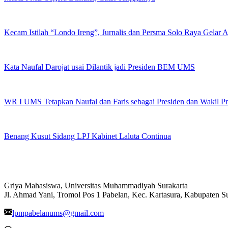
Kecam Istilah “Londo Ireng”, Jurnalis dan Persma Solo Raya Gelar
Kata Naufal Darojat usai Dilantik jadi Presiden BEM UMS
WR I UMS Tetapkan Naufal dan Faris sebagai Presiden dan Wakil 
Benang Kusut Sidang LPJ Kabinet Laluta Continua
Griya Mahasiswa, Universitas Muhammadiyah Surakarta
Jl. Ahmad Yani, Tromol Pos 1 Pabelan, Kec. Kartasura, Kabupaten 
lpmpabelanums@gmail.com