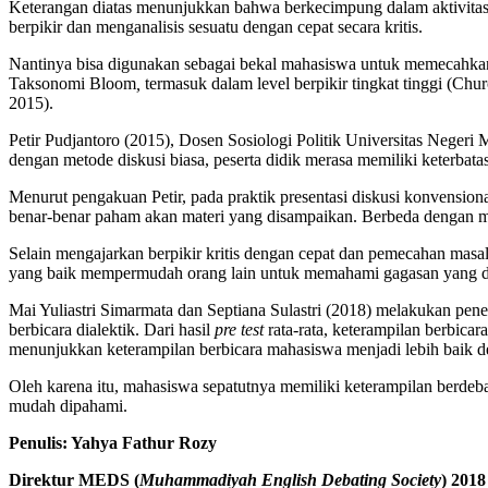
Keterangan diatas menunjukkan bahwa berkecimpung dalam aktivitas
berpikir dan menganalisis sesuatu dengan cepat secara kritis.
Nantinya bisa digunakan sebagai bekal mahasiswa untuk memecahkan 
Taksonomi Bloom
,
termasuk dalam level berpikir tingkat tinggi (Ch
2015).
Petir Pudjantoro (2015), Dosen Sosiologi Politik Universitas Neger
dengan metode diskusi biasa, peserta didik merasa memiliki keterbat
Menurut pengakuan Petir, pada praktik presentasi diskusi konvensi
benar-benar paham akan materi yang disampaikan. Berbeda dengan me
Selain mengajarkan berpikir kritis dengan cepat dan pemecahan mas
yang baik mempermudah orang lain untuk memahami gagasan yang 
Mai Yuliastri Simarmata dan Septiana Sulastri (2018) melakukan pe
berbicara dialektik. Dari hasil
pre
tes
t
rata-rata, keterampilan berbica
menunjukkan keterampilan berbicara mahasiswa menjadi lebih baik de
Oleh karena itu, mahasiswa sepatutnya memiliki keterampilan berdeb
mudah dipahami.
Penu
l
is: Yahya Fathur Rozy
Direktur MEDS (
Muhammadiyah English Debating Society
) 2018