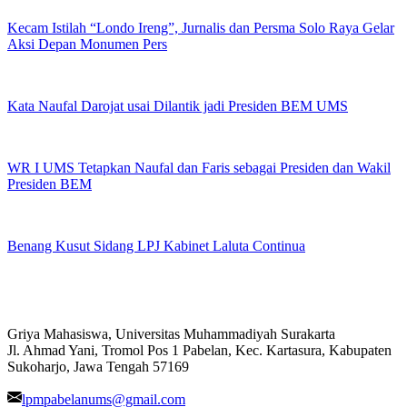
Kecam Istilah “Londo Ireng”, Jurnalis dan Persma Solo Raya Gelar
Aksi Depan Monumen Pers
Kata Naufal Darojat usai Dilantik jadi Presiden BEM UMS
WR I UMS Tetapkan Naufal dan Faris sebagai Presiden dan Wakil
Presiden BEM
Benang Kusut Sidang LPJ Kabinet Laluta Continua
Griya Mahasiswa, Universitas Muhammadiyah Surakarta
Jl. Ahmad Yani, Tromol Pos 1 Pabelan, Kec. Kartasura, Kabupaten
Sukoharjo, Jawa Tengah 57169
lpmpabelanums@gmail.com