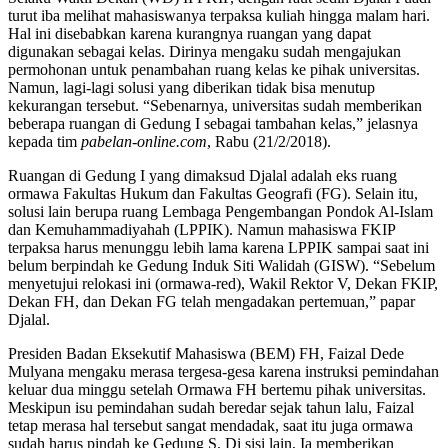
turut iba melihat mahasiswanya terpaksa kuliah hingga malam hari.
Hal ini disebabkan karena kurangnya ruangan yang dapat
digunakan sebagai kelas. Dirinya mengaku sudah mengajukan
permohonan untuk penambahan ruang kelas ke pihak universitas.
Namun, lagi-lagi solusi yang diberikan tidak bisa menutup
kekurangan tersebut. “Sebenarnya, universitas sudah memberikan
beberapa ruangan di Gedung I sebagai tambahan kelas,” jelasnya
kepada tim
pabelan-online.com
, Rabu (21/2/2018).
Ruangan di Gedung I yang dimaksud Djalal adalah eks ruang
ormawa Fakultas Hukum dan Fakultas Geografi (FG). Selain itu,
solusi lain berupa ruang Lembaga Pengembangan Pondok Al-Islam
dan Kemuhammadiyahah (LPPIK). Namun mahasiswa FKIP
terpaksa harus menunggu lebih lama karena LPPIK sampai saat ini
belum berpindah ke Gedung Induk Siti Walidah (GISW). “Sebelum
menyetujui relokasi ini (ormawa-red), Wakil Rektor V, Dekan FKIP,
Dekan FH, dan Dekan FG telah mengadakan pertemuan,” papar
Djalal.
Presiden Badan Eksekutif Mahasiswa (BEM) FH, Faizal Dede
Mulyana mengaku merasa tergesa-gesa karena instruksi pemindahan
keluar dua minggu setelah Ormawa FH bertemu pihak universitas.
Meskipun isu pemindahan sudah beredar sejak tahun lalu, Faizal
tetap merasa hal tersebut sangat mendadak, saat itu juga ormawa
sudah harus pindah ke Gedung S. Di sisi lain, Ia memberikan