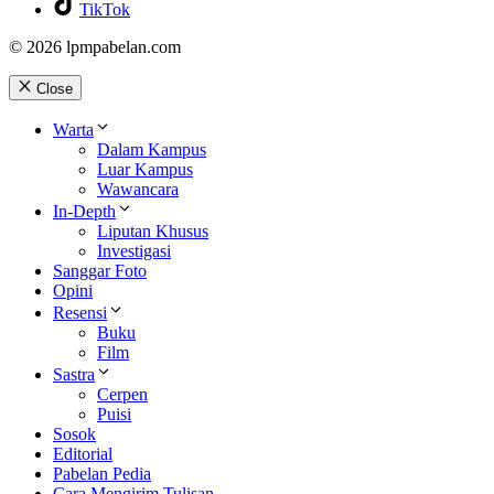
TikTok
© 2026 lpmpabelan.com
Close
Warta
Dalam Kampus
Luar Kampus
Wawancara
In-Depth
Liputan Khusus
Investigasi
Sanggar Foto
Opini
Resensi
Buku
Film
Sastra
Cerpen
Puisi
Sosok
Editorial
Pabelan Pedia
Cara Mengirim Tulisan