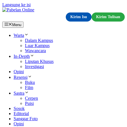
Langsung ke isi
Kirim Isu
Kirim Tulisan
Menu
Warta
Dalam Kampus
Luar Kampus
Wawancara
In-Depth
Liputan Khusus
Investigasi
Opini
Resensi
Buku
Film
Sastra
Cerpen
Puisi
Sosok
Editorial
Sanggar Foto
Opini