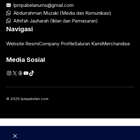
lpmpabelanums@gmail.com
Abdurrahman Muzaki (Media dan Komunikasi)
Athifah Jauharah (Iklan dan Pemasaran)
Navigasi
Website Resmi
Company Profile
Saluran Kami
Merchandise
Media Sosial
Instagram
X
Threads
YouTube
TikTok
© 2026 lpmpabelan.com
Close