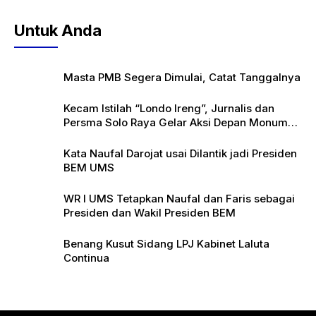
o
p
Untuk Anda
o
p
k
Masta PMB Segera Dimulai, Catat Tanggalnya
Kecam Istilah “Londo Ireng”, Jurnalis dan
Persma Solo Raya Gelar Aksi Depan Monumen
Pers
Kata Naufal Darojat usai Dilantik jadi Presiden
BEM UMS
WR I UMS Tetapkan Naufal dan Faris sebagai
Presiden dan Wakil Presiden BEM
Benang Kusut Sidang LPJ Kabinet Laluta
Continua