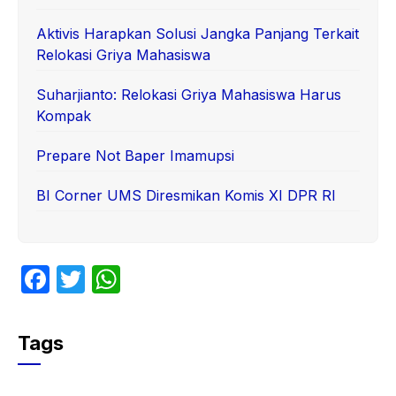
Aktivis Harapkan Solusi Jangka Panjang Terkait
Relokasi Griya Mahasiswa
Suharjianto: Relokasi Griya Mahasiswa Harus
Kompak
Prepare Not Baper Imamupsi
BI Corner UMS Diresmikan Komis XI DPR RI
F
T
W
a
w
h
c
itt
at
Tags
e
er
s
b
A