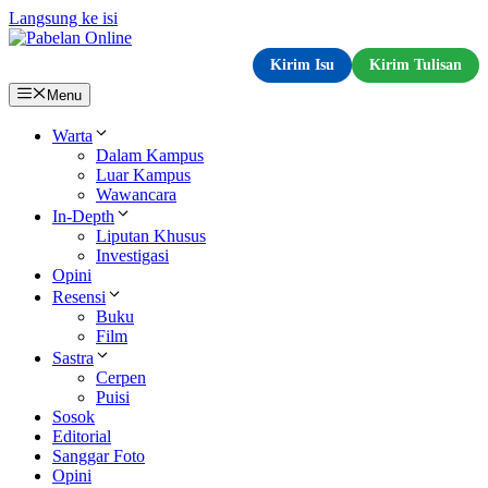
Langsung ke isi
Kirim Isu
Kirim Tulisan
Menu
Warta
Dalam Kampus
Luar Kampus
Wawancara
In-Depth
Liputan Khusus
Investigasi
Opini
Resensi
Buku
Film
Sastra
Cerpen
Puisi
Sosok
Editorial
Sanggar Foto
Opini