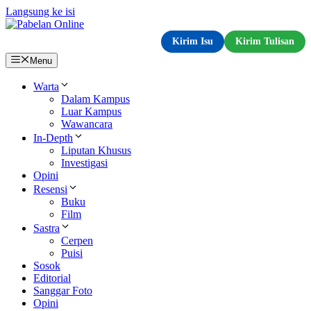
Langsung ke isi
Kirim Isu
Kirim Tulisan
Menu
Warta
Dalam Kampus
Luar Kampus
Wawancara
In-Depth
Liputan Khusus
Investigasi
Opini
Resensi
Buku
Film
Sastra
Cerpen
Puisi
Sosok
Editorial
Sanggar Foto
Opini