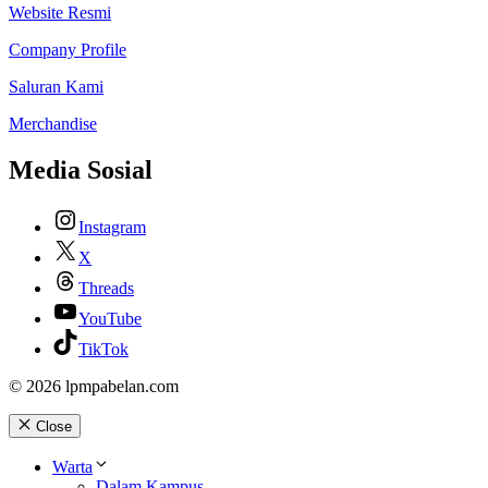
Website Resmi
Company Profile
Saluran Kami
Merchandise
Media Sosial
Instagram
X
Threads
YouTube
TikTok
© 2026 lpmpabelan.com
Close
Warta
Dalam Kampus