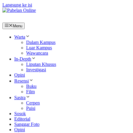
Langsung ke isi
Menu
Warta
Dalam Kampus
Luar Kampus
Wawancara
In-Depth
Liputan Khusus
Investigasi
Opini
Resensi
Buku
Film
Sastra
Cerpen
Puisi
Sosok
Editorial
Sanggar Foto
Opini