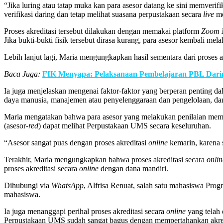
“Jika luring atau tatap muka kan para asesor datang ke sini memverif
verifikasi daring dan tetap melihat suasana perpustakaan secara
live
m
Proses akreditasi tersebut dilakukan dengan memakai platform
Zoom M
Jika bukti-bukti fisik tersebut dirasa kurang, para asesor kembali me
Lebih lanjut lagi, Maria mengungkapkan hasil sementara dari proses 
Baca Juga:
FIK Menyapa: Pelaksanaan Pembelajaran PBL Dari
Ia juga menjelaskan mengenai faktor-faktor yang berperan penting da
daya manusia, manajemen atau penyelenggaraan dan pengelolaan, dan 
Maria mengatakan bahwa para asesor yang melakukan penilaian member
(asesor-
red
) dapat melihat Perpustakaan UMS secara keseluruhan.
“Asesor sangat puas dengan proses akreditasi
online
kemarin, karena 
Terakhir, Maria mengungkapkan bahwa proses akreditasi secara
onlin
proses akreditasi secara
online
dengan dana mandiri.
Dihubungi via
WhatsApp
, Alfrisa Renuat, salah satu mahasiswa Pr
mahasiswa.
Ia juga menanggapi perihal proses akreditasi secara
online
yang telah 
Perpustakaan UMS sudah sangat bagus dengan mempertahankan akred