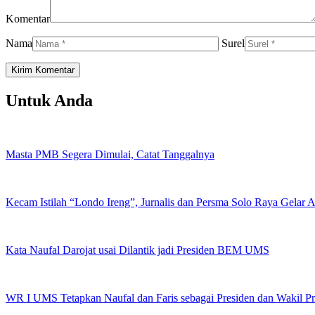
Komentar
Nama
Surel
Untuk Anda
Masta PMB Segera Dimulai, Catat Tanggalnya
Kecam Istilah “Londo Ireng”, Jurnalis dan Persma Solo Raya Gelar
Kata Naufal Darojat usai Dilantik jadi Presiden BEM UMS
WR I UMS Tetapkan Naufal dan Faris sebagai Presiden dan Wakil 