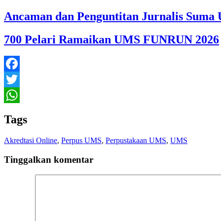
Ancaman dan Penguntitan Jurnalis Suma U
700 Pelari Ramaikan UMS FUNRUN 2026
Facebook
Twitter
WhatsApp
Tags
Akredtasi Online
,
Perpus UMS
,
Perpustakaan UMS
,
UMS
Tinggalkan komentar