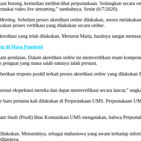
ikasi borang, kemudian melihat-lihat perpustakaan. Sedangkan secara
on
emakai video
live
streaming
,” tambahnya, Senin (6/7/2020).
eeting
. Sebelum proses akreditasi
online
dilakukan, asesor melakukan v
lakukan proses verifikasi yang dilakukan secara
online
.
akreditasi yang telah dilakukan. Menurut Maria, hasilnya sangat memua
ng di Masa Pandemi
lam penilaian. Dalam akreditasi
online
ini memverifikasi enam komponen
penguat yang mana salah satunya ialah prestasi.
ikan respons positif terkait proses akreditasi
online
yang dilakukan P
sesuai ekspektasi mereka dan dapat memverifikasi secara lancar,” ung
e
baru pertama kali dilakukan di Perpustakaan UMS. Perpustakaan UM
ogram Studi (Prodi) Ilmu Komunikasi UMS mengatakan, bahwa Perpusta
dilakukan. Menurutnya, sebagai mahasiswa yang awam terhadap informa
itasinya.