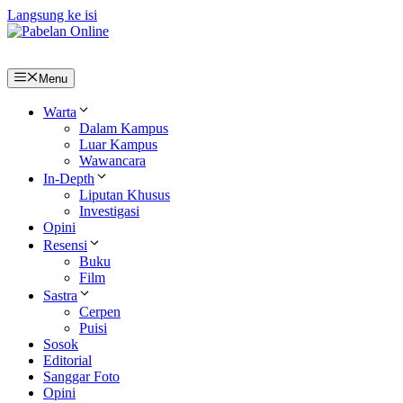
Langsung ke isi
Menu
Warta
Dalam Kampus
Luar Kampus
Wawancara
In-Depth
Liputan Khusus
Investigasi
Opini
Resensi
Buku
Film
Sastra
Cerpen
Puisi
Sosok
Editorial
Sanggar Foto
Opini