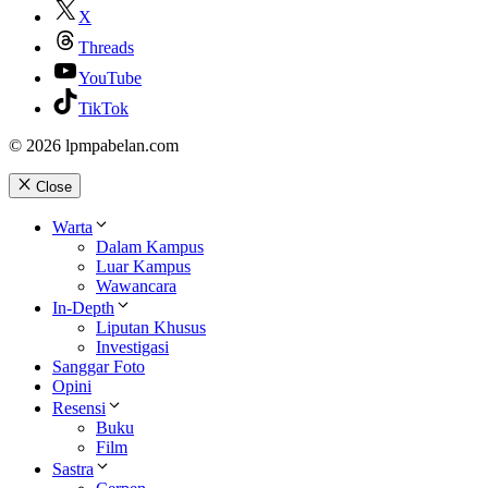
X
Threads
YouTube
TikTok
© 2026 lpmpabelan.com
Close
Warta
Dalam Kampus
Luar Kampus
Wawancara
In-Depth
Liputan Khusus
Investigasi
Sanggar Foto
Opini
Resensi
Buku
Film
Sastra