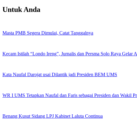
Untuk Anda
Masta PMB Segera Dimulai, Catat Tanggalnya
Kecam Istilah “Londo Ireng”, Jurnalis dan Persma Solo Raya Gelar
Kata Naufal Darojat usai Dilantik jadi Presiden BEM UMS
WR I UMS Tetapkan Naufal dan Faris sebagai Presiden dan Wakil 
Benang Kusut Sidang LPJ Kabinet Laluta Continua