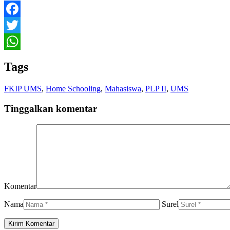
Facebook
Twitter
WhatsApp
Tags
FKIP UMS
,
Home Schooling
,
Mahasiswa
,
PLP II
,
UMS
Tinggalkan komentar
Komentar
Nama
Surel