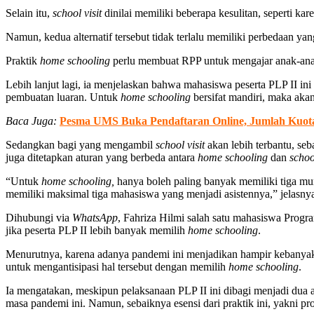
Selain itu,
school visit
dinilai memiliki beberapa kesulitan, seperti k
Namun, kedua alternatif tersebut tidak terlalu memiliki perbedaan
Praktik
home schooling
perlu membuat RPP untuk mengajar anak-anak 
Lebih lanjut lagi, ia menjelaskan bahwa mahasiswa peserta PLP II ini 
pembuatan luaran. Untuk
home schooling
bersifat mandiri, maka aka
Baca Juga:
Pesma UMS Buka Pendaftaran Online, Jumlah Kuota
Sedangkan bagi yang mengambil
school visit
akan lebih terbantu, se
juga ditetapkan aturan yang berbeda antara
home schooling
dan
school
“Untuk
home schooling,
hanya boleh paling banyak memiliki tiga mur
memiliki maksimal tiga mahasiswa yang menjadi asistennya,” jelasny
Dihubungi via
WhatsApp
, Fahriza Hilmi salah satu mahasiswa Progr
jika peserta PLP II lebih banyak memilih
home schooling
.
Menurutnya, karena adanya pandemi ini menjadikan hampir kebanyakan
untuk mengantisipasi hal tersebut dengan memilih
home schooling
.
Ia mengatakan, meskipun pelaksanaan PLP II ini dibagi menjadi dua al
masa pandemi ini. Namun, sebaiknya esensi dari praktik ini, yakni pr