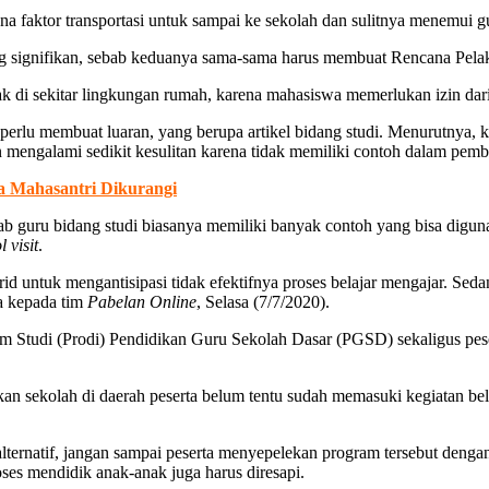
arena faktor transportasi untuk sampai ke sekolah dan sulitnya menemu
 yang signifikan, sebab keduanya sama-sama harus membuat Rencana Pe
di sekitar lingkungan rumah, karena mahasiswa memerlukan izin dari 
perlu membuat luaran, yang berupa artikel bidang studi. Menurutnya, ke
n mengalami sedikit kesulitan karena tidak memiliki contoh dalam pemb
 Mahasantri Dikurangi
bab guru bidang studi biasanya memiliki banyak contoh yang bisa dig
 visit
.
id untuk mengantisipasi tidak efektifnya proses belajar mengajar. Se
a kepada tim
Pabelan Online
, Selasa (7/7/2020).
am Studi (Prodi) Pendidikan Guru Sekolah Dasar (PGSD) sekaligus pese
 sekolah di daerah peserta belum tentu sudah memasuki kegiatan bela
ternatif, jangan sampai peserta menyepelekan program tersebut dengan 
oses mendidik anak-anak juga harus diresapi.