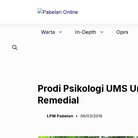
Langsung
ke
isi
Warta
In-Depth
Opini
Prodi Psikologi UMS U
Remedial
LPM Pabelan
06/03/2019