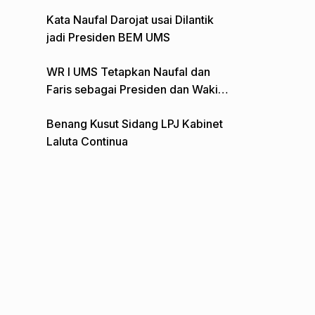
Gelar Aksi Depan Monumen Pers
Kata Naufal Darojat usai Dilantik
jadi Presiden BEM UMS
WR I UMS Tetapkan Naufal dan
Faris sebagai Presiden dan Wakil
Presiden BEM
Benang Kusut Sidang LPJ Kabinet
Laluta Continua