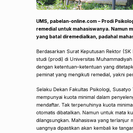
UMS, pabelan-online.com – Prodi Psikol
remedial untuk mahasiswanya. Namun me
yang batal diremedialkan, padahal mah
Berdasarkan Surat Keputusan Rektor (SK 
studi (prodi) di Universitas Muhammadiy
dengan ketentuan–ketentuan yang ditetap
peminat yang mengikuti remedial, yakni pe
Selaku Dekan Fakultas Psikologi, Susaty
mempunyai kuota minimal dalam penyelengg
mendaftar. Tak terpenuhinya kuota minimal
otomatis dibatalkan. Namun untuk mata kul
dilangsungkan. Mahasiswa yang terlanjur 
uangnya dipastikan akan kembali ke tanga