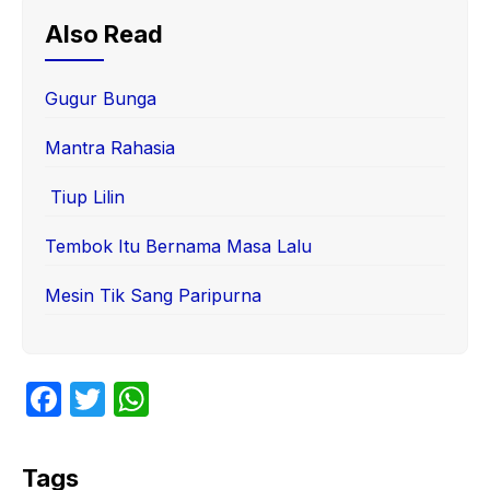
Also Read
Gugur Bunga
Mantra Rahasia
Tiup Lilin
Tembok Itu Bernama Masa Lalu
Mesin Tik Sang Paripurna
F
T
W
a
w
h
c
itt
at
Tags