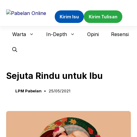
Langsung
ke
Kirim Isu
Kirim Tulisan
isi
Warta
In-Depth
Opini
Resensi
Sejuta Rindu untuk Ibu
LPM Pabelan
25/05/2021