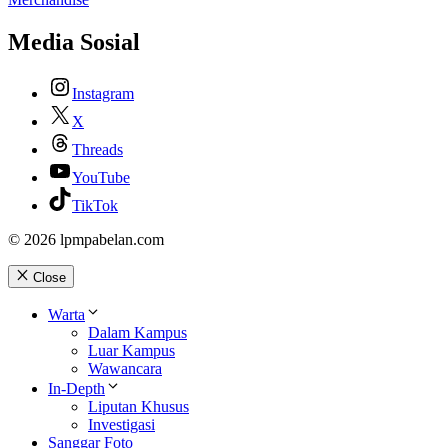
Media Sosial
Instagram
X
Threads
YouTube
TikTok
© 2026 lpmpabelan.com
Close
Warta
Dalam Kampus
Luar Kampus
Wawancara
In-Depth
Liputan Khusus
Investigasi
Sanggar Foto