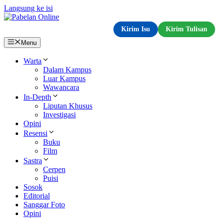
Langsung ke isi
Kirim Isu
Kirim Tulisan
Menu
Warta
Dalam Kampus
Luar Kampus
Wawancara
In-Depth
Liputan Khusus
Investigasi
Opini
Resensi
Buku
Film
Sastra
Cerpen
Puisi
Sosok
Editorial
Sanggar Foto
Opini