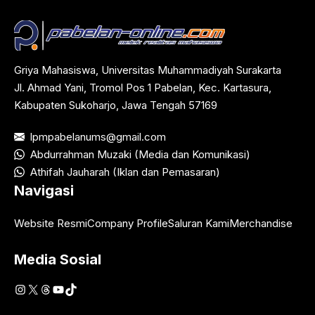
Griya Mahasiswa, Universitas Muhammadiyah Surakarta
Jl. Ahmad Yani, Tromol Pos 1 Pabelan, Kec. Kartasura,
Kabupaten Sukoharjo, Jawa Tengah 57169
lpmpabelanums@gmail.com
Abdurrahman Muzaki (Media dan Komunikasi)
Athifah Jauharah (Iklan dan Pemasaran)
Navigasi
Website Resmi
Company Profile
Saluran Kami
Merchandise
Media Sosial
Instagram
X
Threads
YouTube
TikTok