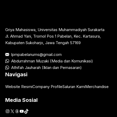
Griya Mahasiswa, Universitas Muhammadiyah Surakarta
Jl. Ahmad Yani, Tromol Pos 1 Pabelan, Kec. Kartasura,
Kabupaten Sukoharjo, Jawa Tengah 57169
lpmpabelanums@gmail.com
Abdurrahman Muzaki (Media dan Komunikasi)
Athifah Jauharah (Iklan dan Pemasaran)
Navigasi
Website Resmi
Company Profile
Saluran Kami
Merchandise
Media Sosial
Instagram
X
Threads
YouTube
TikTok