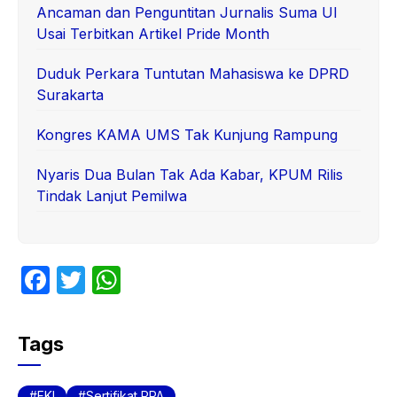
Ancaman dan Penguntitan Jurnalis Suma UI
Usai Terbitkan Artikel Pride Month
Duduk Perkara Tuntutan Mahasiswa ke DPRD
Surakarta
Kongres KAMA UMS Tak Kunjung Rampung
Nyaris Dua Bulan Tak Ada Kabar, KPUM Rilis
Tindak Lanjut Pemilwa
F
T
W
a
w
h
c
itt
at
Tags
e
er
s
b
A
FKI
Sertifikat PPA