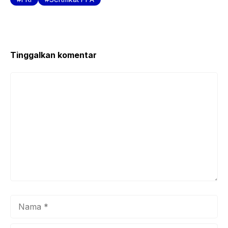
o
p
o
p
k
Tinggalkan komentar
Komentar
Nama