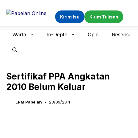
Langsung
ke
Kirim Isu
Kirim Tulisan
isi
Warta
In-Depth
Opini
Resensi
Sertifikaf PPA Angkatan
2010 Belum Keluar
LPM Pabelan
23/09/2011