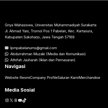
Griya Mahasiswa, Universitas Muhammadiyah Surakarta
Jl. Ahmad Yani, Tromol Pos 1 Pabelan, Kec. Kartasura,
Kabupaten Sukoharjo, Jawa Tengah 57169
lpmpabelanums@gmail.com
Abdurrahman Muzaki (Media dan Komunikasi)
Athifah Jauharah (Iklan dan Pemasaran)
Navigasi
Website Resmi
Company Profile
Saluran Kami
Merchandise
Media Sosial
Instagram
X
Threads
YouTube
TikTok