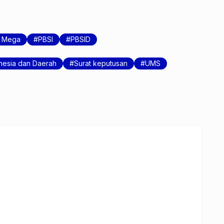
a Mega
PBSI
PBSID
nesia dan Daerah
Surat keputusan
UMS