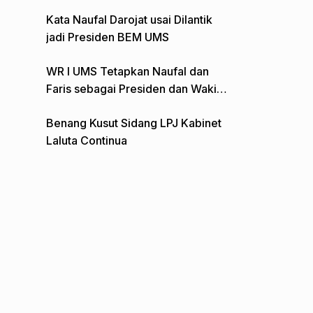
Gelar Aksi Depan Monumen Pers
Kata Naufal Darojat usai Dilantik
jadi Presiden BEM UMS
WR I UMS Tetapkan Naufal dan
Faris sebagai Presiden dan Wakil
Presiden BEM
Benang Kusut Sidang LPJ Kabinet
Laluta Continua