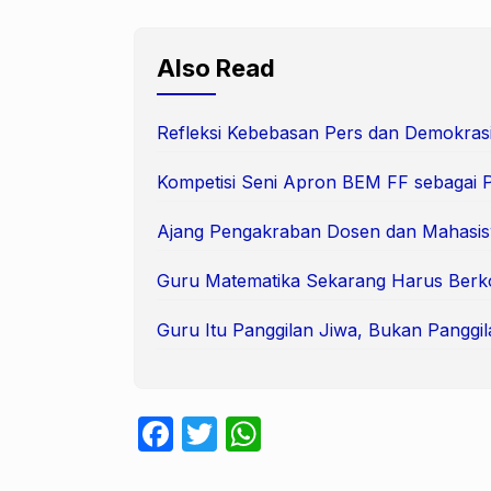
Also Read
Refleksi Kebebasan Pers dan Demokras
Kompetisi Seni Apron BEM FF sebagai 
Ajang Pengakraban Dosen dan Mahasi
Guru Matematika Sekarang Harus Berk
Guru Itu Panggilan Jiwa, Bukan Panggil
F
T
W
a
w
h