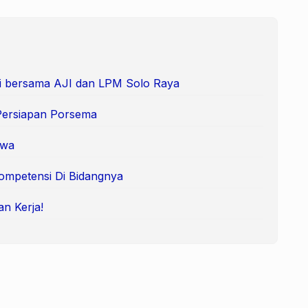
i bersama AJI dan LPM Solo Raya
Persiapan Porsema
swa
ompetensi Di Bidangnya
an Kerja!