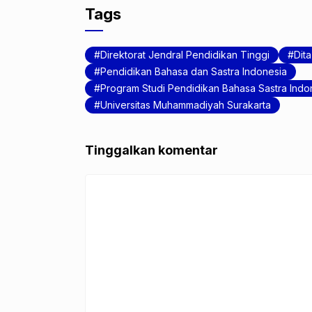
c
itt
at
Tags
e
er
s
b
A
Direktorat Jendral Pendidikan Tinggi
Dit
o
p
Pendidikan Bahasa dan Sastra Indonesia
Program Studi Pendidikan Bahasa Sastra Indo
o
p
Universitas Muhammadiyah Surakarta
k
Tinggalkan komentar
Komentar