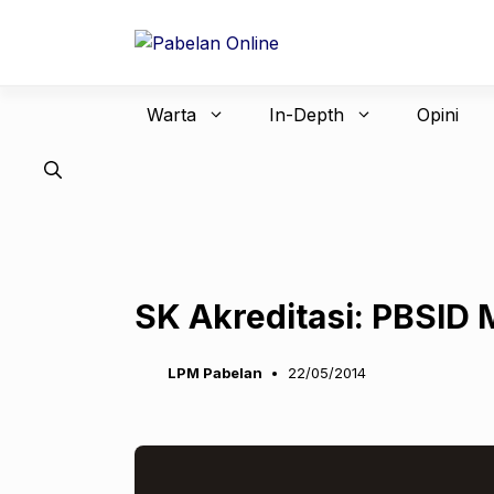
Langsung
ke
isi
Warta
In-Depth
Opini
SK Akreditasi: PBSID 
LPM Pabelan
22/05/2014