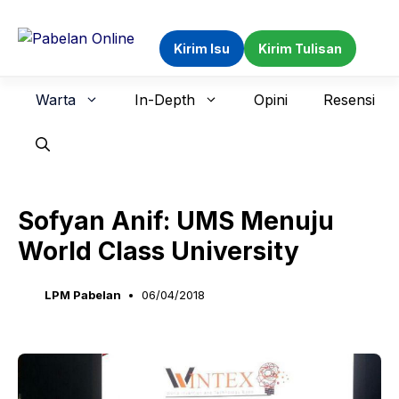
Langsung
ke
Kirim Isu
Kirim Tulisan
isi
Warta
In-Depth
Opini
Resensi
Sofyan Anif: UMS Menuju
World Class University
LPM Pabelan
06/04/2018