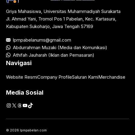
Griya Mahasiswa, Universitas Muhammadiyah Surakarta
Jl. Ahmad Yani, Tromol Pos 1 Pabelan, Kec. Kartasura,
Kabupaten Sukoharjo, Jawa Tengah 57169
lpmpabelanums@gmail.com
Abdurrahman Muzaki (Media dan Komunikasi)
Athifah Jauharah (Iklan dan Pemasaran)
Navigasi
Website Resmi
Company Profile
Saluran Kami
Merchandise
Media Sosial
Instagram
X
Threads
YouTube
TikTok
© 2026 lpmpabelan.com