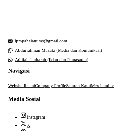
Griya Mahasiswa, Universitas Muhammadiyah Surakarta
Jl. Ahmad Yani, Tromol Pos 1 Pabelan, Kec. Kartasura,
Kabupaten Sukoharjo, Jawa Tengah 57169
lpmpabelanums@gmail.com
Abdurrahman Muzaki (Media dan Komunikasi)
Athifah Jauharah (Iklan dan Pemasaran)
Navigasi
Website Resmi
Company Profile
Saluran Kami
Merchandise
Media Sosial
Instagram
X