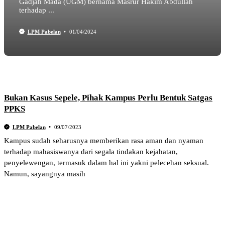
Gadjah Mada (UGM) bernama Masrur Hakim Abdullah
terhadap ...
LPM Pabelan
01/04/2024
Bukan Kasus Sepele, Pihak Kampus Perlu Bentuk Satgas
PPKS
LPM Pabelan
09/07/2023
Kampus sudah seharusnya memberikan rasa aman dan nyaman
terhadap mahasiswanya dari segala tindakan kejahatan,
penyelewengan, termasuk dalam hal ini yakni pelecehan seksual.
Namun, sayangnya masih