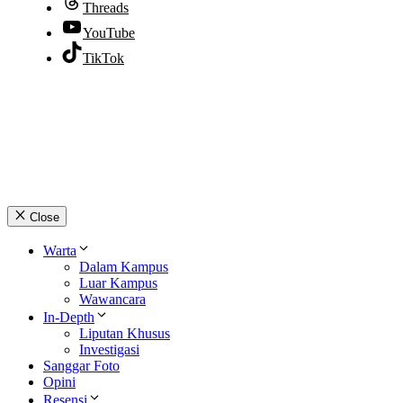
Threads
YouTube
TikTok
© 2026 lpmpabelan.com
Close
Warta
Dalam Kampus
Luar Kampus
Wawancara
In-Depth
Liputan Khusus
Investigasi
Sanggar Foto
Opini
Resensi