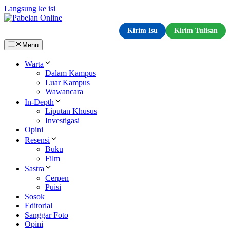
Langsung ke isi
Kirim Isu
Kirim Tulisan
Menu
Warta
Dalam Kampus
Luar Kampus
Wawancara
In-Depth
Liputan Khusus
Investigasi
Opini
Resensi
Buku
Film
Sastra
Cerpen
Puisi
Sosok
Editorial
Sanggar Foto
Opini