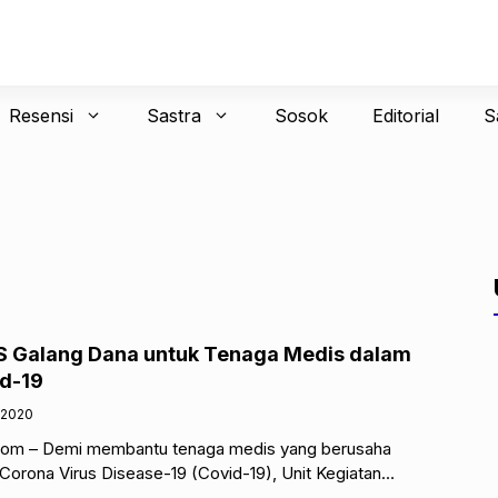
Resensi
Sastra
Sosok
Editorial
S
Galang Dana untuk Tenaga Medis dalam
d-19
/2020
com – Demi membantu tenaga medis yang berusaha
rona Virus Disease-19 (Covid-19), Unit Kegiatan
gembangan Prestasi dan Riset Mahasiswa (PRISMA)