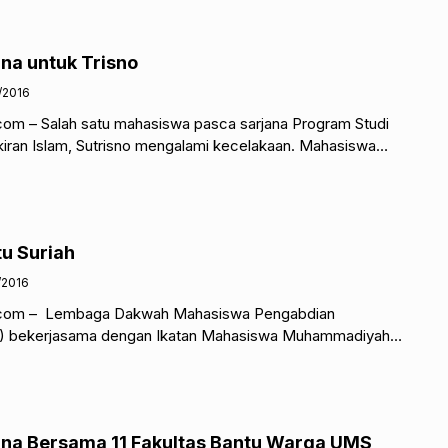
na untuk Trisno
/2016
om – Salah satu mahasiswa pasca sarjana Program Studi
kiran Islam, Sutrisno mengalami kecelakaan. Mahasiswa
no tersebut diserempet mobil
u Suriah
/2016
.com – Lembaga Dakwah Mahasiswa Pengabdian
 bekerjasama dengan Ikatan Mahasiswa Muhammadiyah
 dan International Student Organization (ISO) K.H Mas
na Bersama 11 Fakultas Bantu Warga UMS