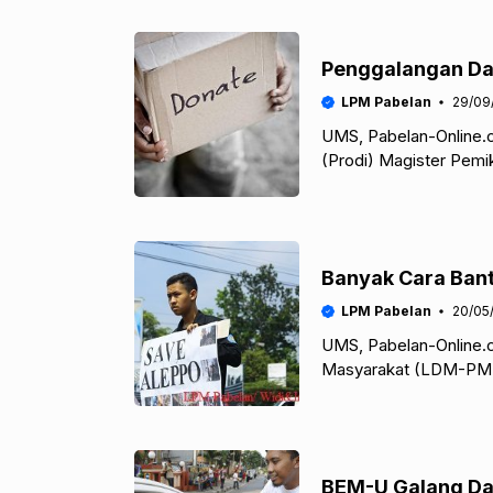
Penggalangan Da
LPM Pabelan
29/09
UMS, Pabelan-Online.c
(Prodi) Magister Pemi
yang biasa disapa tris
Banyak Cara Bant
LPM Pabelan
20/05
UMS, Pabelan-Online
Masyarakat (LDM-PM)
(IMM) K.H Mas Mansyur
BEM-U Galang Da