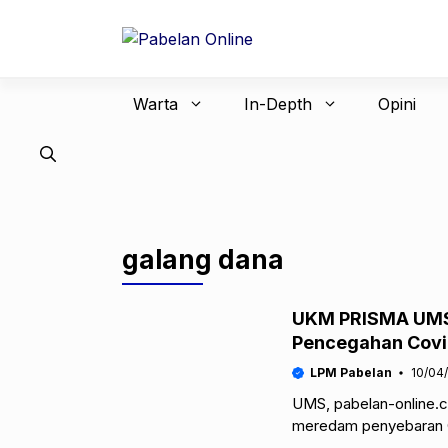
Langsung
ke
isi
Warta
In-Depth
Opini
galang dana
UKM PRISMA UMS 
Pencegahan Covi
LPM Pabelan
10/04
UMS, pabelan-online.
meredam penyebaran Co
Mahasiswa (UKM) Pen