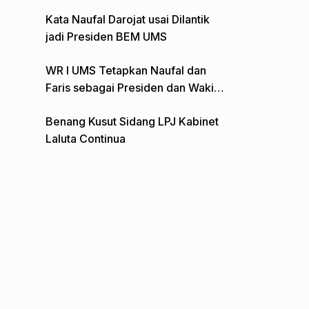
Gelar Aksi Depan Monumen Pers
Kata Naufal Darojat usai Dilantik
jadi Presiden BEM UMS
WR I UMS Tetapkan Naufal dan
Faris sebagai Presiden dan Wakil
Presiden BEM
Benang Kusut Sidang LPJ Kabinet
Laluta Continua