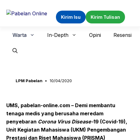
Langsung
ke
Kirim Isu
Kirim Tulisan
isi
Warta
In-Depth
Opini
Resensi
LPM Pabelan
10/04/2020
UMS, pabelan-online.com
– Demi membantu
tenaga medis yang berusaha meredam
penyebaran
Corona Virus Disease-
19 (
C
ovid
-19
)
,
Unit Kegiatan Mahasiswa (UKM)
Pengembangan
Prestasi dan Riset Mahasiswa (PRISMA)