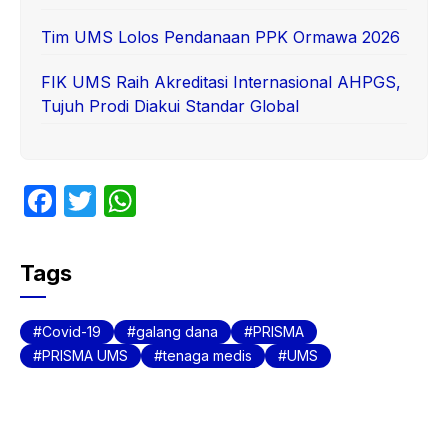
Tim UMS Lolos Pendanaan PPK Ormawa 2026
FIK UMS Raih Akreditasi Internasional AHPGS,
Tujuh Prodi Diakui Standar Global
F
T
W
a
w
h
c
itt
at
Tags
e
er
s
b
A
Covid-19
galang dana
PRISMA
o
p
PRISMA UMS
tenaga medis
UMS
o
p
k