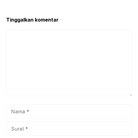
o
p
k
Tinggalkan komentar
Komentar
Nama
Surel