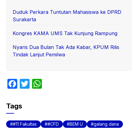
Duduk Perkara Tuntutan Mahasiswa ke DPRD
Surakarta
Kongres KAMA UMS Tak Kunjung Rampung
Nyaris Dua Bulan Tak Ada Kabar, KPUM Rilis
Tindak Lanjut Pemilwa
F
T
W
a
w
h
c
itt
at
Tags
e
er
s
b
A
#11 Fakultas
#CFD
BEM U
galang dana
o
p