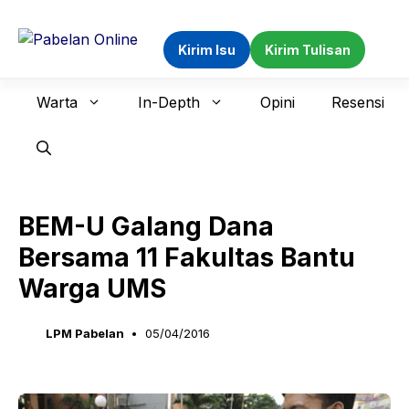
Langsung
ke
Kirim Isu
Kirim Tulisan
isi
Warta
In-Depth
Opini
Resensi
BEM-U Galang Dana
Bersama 11 Fakultas Bantu
Warga UMS
LPM Pabelan
05/04/2016