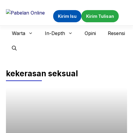
Langsung
ke
Kirim Isu
Kirim Tulisan
isi
Warta
In-Depth
Opini
Resensi
kekerasan seksual