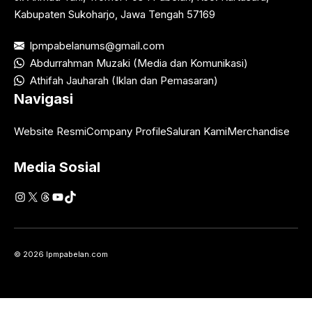
Kabupaten Sukoharjo, Jawa Tengah 57169
lpmpabelanums@gmail.com
Abdurrahman Muzaki (Media dan Komunikasi)
Athifah Jauharah (Iklan dan Pemasaran)
Navigasi
Website Resmi
Company Profile
Saluran Kami
Merchandise
Media Sosial
Instagram
X
Threads
YouTube
TikTok
© 2026 lpmpabelan.com