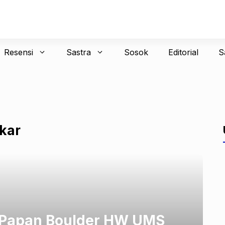
Resensi
Sastra
Sosok
Editorial
S
kar
Papan Boulder HW UMS