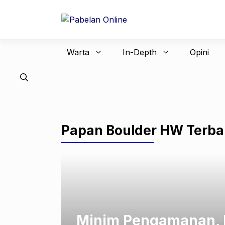
Langsung
ke
isi
Warta
In-Depth
Opini
Papan Boulder HW Terba
Minim Pengamanan, 