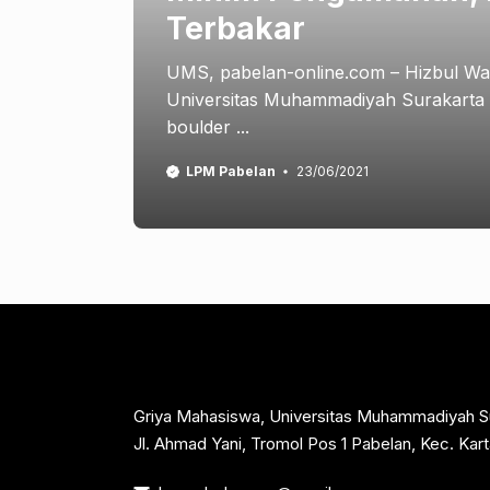
Terbakar
UMS, pabelan-online.com – Hizbul W
Universitas Muhammadiyah Surakarta 
boulder ...
LPM Pabelan
23/06/2021
Griya Mahasiswa, Universitas Muhammadiyah S
Jl. Ahmad Yani, Tromol Pos 1 Pabelan, Kec. Ka