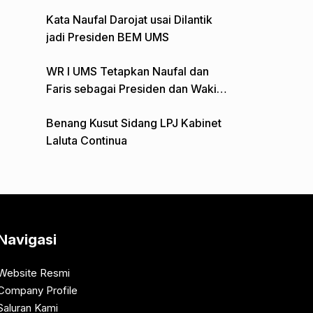
Gelar Aksi Depan Monumen Pers
Kata Naufal Darojat usai Dilantik
jadi Presiden BEM UMS
WR I UMS Tetapkan Naufal dan
Faris sebagai Presiden dan Wakil
Presiden BEM
Benang Kusut Sidang LPJ Kabinet
Laluta Continua
Navigasi
Website Resmi
Company Profile
Saluran Kami