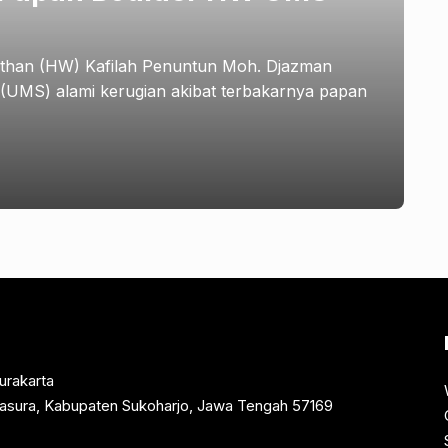
athan (HW) Kafilah Penuntun Moh. Djazman
(UMS) alami kerugian akibat terbakarnya papan
urakarta
rtasura, Kabupaten Sukoharjo, Jawa Tengah 57169