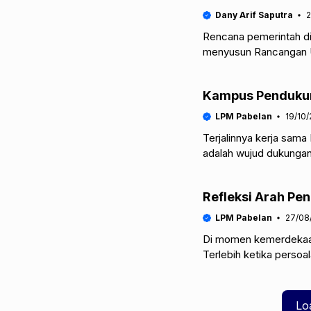
Dany Arif Saputra
2
Rencana pemerintah d
menyusun Rancangan 
Propaganda Asing menda
Kampus Penduku
LPM Pabelan
19/10
Terjalinnya kerja sama
adalah wujud dukungan
bermasalah. Sejak ma
Refleksi Arah Pen
LPM Pabelan
27/08
Di momen kemerdekaan 
Terlebih ketika persoal
kali ini bukan karena r
Lo