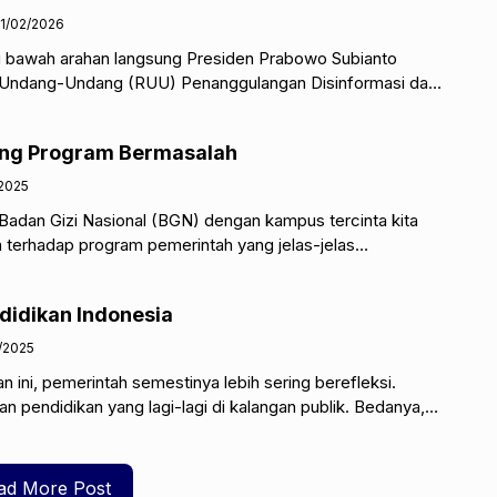
1/02/2026
i bawah arahan langsung Presiden Prabowo Subianto
Undang-Undang (RUU) Penanggulangan Disinformasi dan
pat kritik dari sejumlah kalangan. Sebab, regulasi
ng Program Bermasalah
/2025
 Badan Gizi Nasional (BGN) dengan kampus tercinta kita
 terhadap program pemerintah yang jelas-jelas
sih digagaskan, program makan
didikan Indonesia
/2025
ini, pemerintah semestinya lebih sering berefleksi.
an pendidikan yang lagi-lagi di kalangan publik. Bedanya,
endahnya kualitas
ad More Post