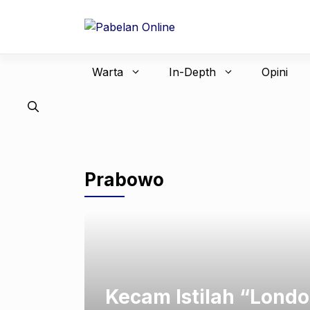
Langsung
ke
isi
Warta
In-Depth
Opini
Prabowo
Kecam Istilah “Londo 