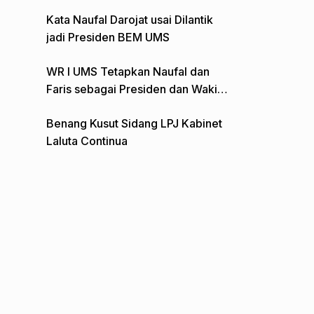
Gelar Aksi Depan Monumen Pers
Kata Naufal Darojat usai Dilantik
jadi Presiden BEM UMS
WR I UMS Tetapkan Naufal dan
Faris sebagai Presiden dan Wakil
Presiden BEM
Benang Kusut Sidang LPJ Kabinet
Laluta Continua