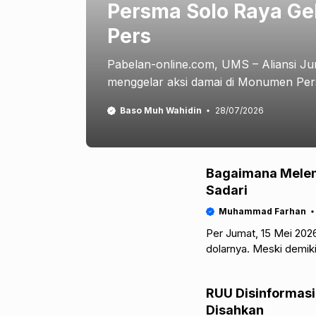
Persma Solo Raya G
Pers
Pabelan-online.com, UMS – Aliansi Ju
menggelar aksi damai di Monumen Pers 
Baso Muh Wahidin
28/07/2026
Bagaimana Melem
Sadari
Muhammad Farhan
Per Jumat, 15 Mei 2026,
dolarnya. Meski demik
melemahnya nilai
RUU Disinformasi 
Disahkan