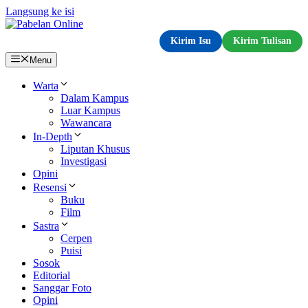
Langsung ke isi
Kirim Isu
Kirim Tulisan
Menu
Warta
Dalam Kampus
Luar Kampus
Wawancara
In-Depth
Liputan Khusus
Investigasi
Opini
Resensi
Buku
Film
Sastra
Cerpen
Puisi
Sosok
Editorial
Sanggar Foto
Opini