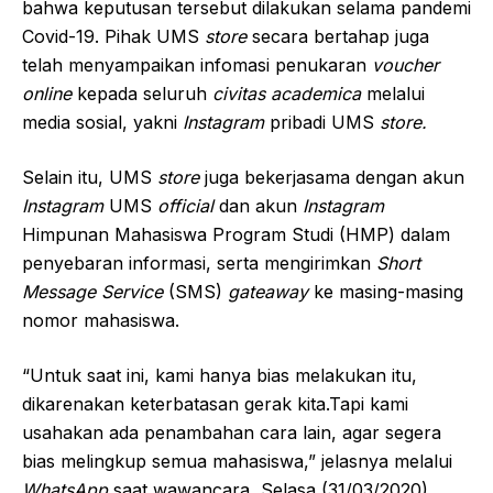
bahwa keputusan tersebut dilakukan selama pandemi
Covid-19. Pihak UMS
store
secara bertahap juga
telah menyampaikan infomasi penukaran
voucher
online
kepada seluruh
civitas academica
melalui
media sosial, yakni
Instagram
pribadi UMS
store.
Selain itu, UMS
store
juga bekerjasama dengan akun
Instagram
UMS
official
dan akun
Instagram
Himpunan Mahasiswa Program Studi (HMP) dalam
penyebaran informasi, serta mengirimkan
Short
Message Service
(SMS)
gateaway
ke masing-masing
nomor mahasiswa.
“Untuk saat ini, kami hanya bias melakukan itu,
dikarenakan keterbatasan gerak kita.Tapi kami
usahakan ada penambahan cara lain, agar segera
bias melingkup semua mahasiswa,” jelasnya melalui
WhatsApp
saat wawancara, Selasa (31/03/2020).