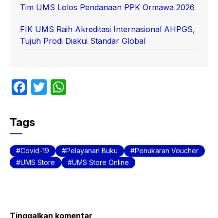
Tim UMS Lolos Pendanaan PPK Ormawa 2026
FIK UMS Raih Akreditasi Internasional AHPGS,
Tujuh Prodi Diakui Standar Global
F
T
W
a
w
h
c
itt
at
Tags
e
er
s
b
A
Covid-19
Pelayanan Buku
Penukaran Voucher
o
p
UMS Store
UMS Store Online
o
p
k
Tinggalkan komentar