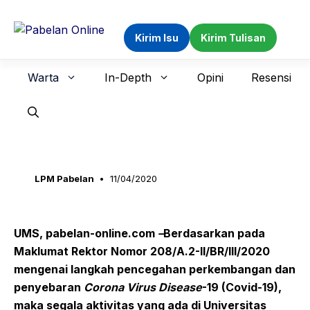
Langsung
ke
Kirim Isu
Kirim Tulisan
isi
Warta
In-Depth
Opini
Resensi
LPM Pabelan
11/04/2020
UMS, pabelan-online.com
–
Berdasarkan pada
Maklumat Rektor
Nomor 208/A.2-II/BR/III/2020
mengenai langkah pencegahan perkembangan dan
penyebaran
Corona Virus Disease
-19 (Covid-19),
maka segala aktivitas yang ada di Universitas