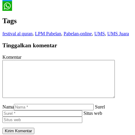
Twitter
WhatsApp
Tags
festival al quran
,
LPM Pabelan
,
Pabelan-online
,
UMS
,
UMS Juara
Tinggalkan komentar
Komentar
Nama
Surel
Situs web