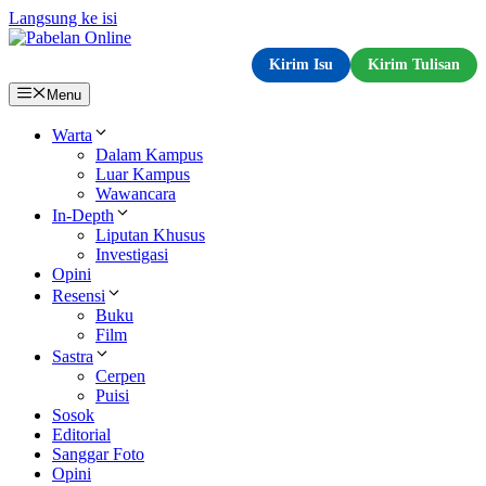
Langsung ke isi
Kirim Isu
Kirim Tulisan
Menu
Warta
Dalam Kampus
Luar Kampus
Wawancara
In-Depth
Liputan Khusus
Investigasi
Opini
Resensi
Buku
Film
Sastra
Cerpen
Puisi
Sosok
Editorial
Sanggar Foto
Opini