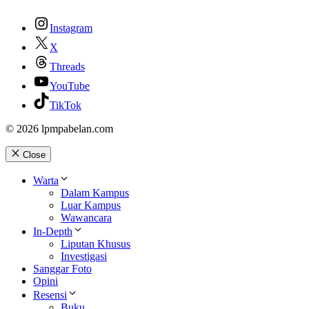
Instagram
X
Threads
YouTube
TikTok
© 2026 lpmpabelan.com
Close
Warta
Dalam Kampus
Luar Kampus
Wawancara
In-Depth
Liputan Khusus
Investigasi
Sanggar Foto
Opini
Resensi
Buku