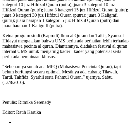
kategori 10 juz Hifdzul Quran (putra); juara 3 kategori 10 juz
Hifdzul Quran (putri); juara 3 kategori 15 juz Hifdzul Quran (putra);
juara 3 kategori 30 juz Hifdzul Quran (putra); juara 3 Kaligrafi
(putri); juara harapan 1 kategori 5 juz Hifdzul Quran (putri) dan
juara harapan 1 Kaligrafi (putra).
Ketua program studi (Kaprodi) Ilmu al Quran dan Tafsir, Syamsul
Hidayat mengatakan bahwa UMS perlu ada perhatian lebih terhadap
mahasiswa pecinta al quran. Diantaranya, diadakan festival al quran
internal UMS untuk menjaring kader –kader yang potensial serta
perlu ada pembinaan khusus.
“Sebenarnya sudah ada MPQ (Mahasiswa Pencinta Quran), tapi
belum berfungsi secara optimal. Mestinya ada cabang Tilawah,
Tartil, Tahfidz, Syarhil serta Fahmul Quran,” ujarnya, Sabtu
(13/8/2016).
Penulis: Ritmika Serenady
Editor: Ratih Kartika