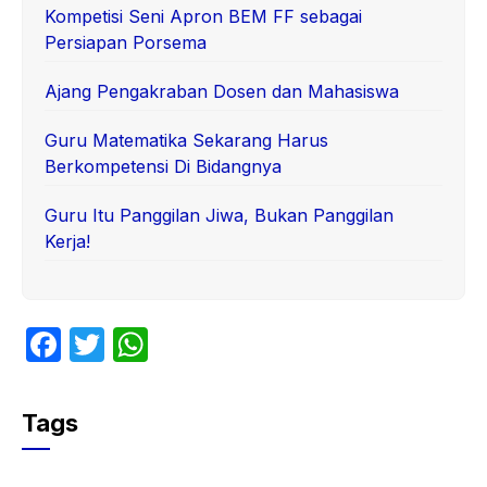
Kompetisi Seni Apron BEM FF sebagai
Persiapan Porsema
Ajang Pengakraban Dosen dan Mahasiswa
Guru Matematika Sekarang Harus
Berkompetensi Di Bidangnya
Guru Itu Panggilan Jiwa, Bukan Panggilan
Kerja!
F
T
W
a
w
h
c
itt
at
Tags
e
er
s
b
A