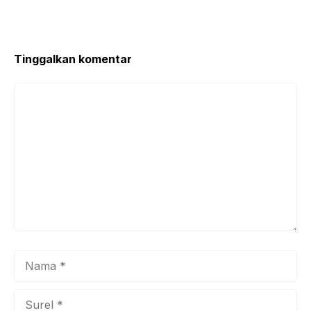
o
p
o
p
k
Tinggalkan komentar
Komentar
Nama
Surel