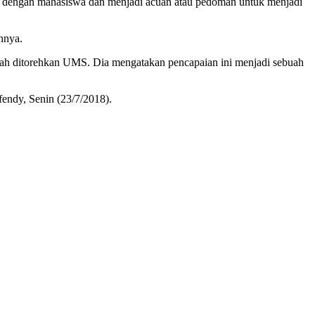
wa dengan mahasiswa dan menjadi acuan atau pedoman untuk menjadi
hnya.
elah ditorehkan UMS. Dia mengatakan pencapaian ini menjadi sebuah
fendy, Senin (23/7/2018).