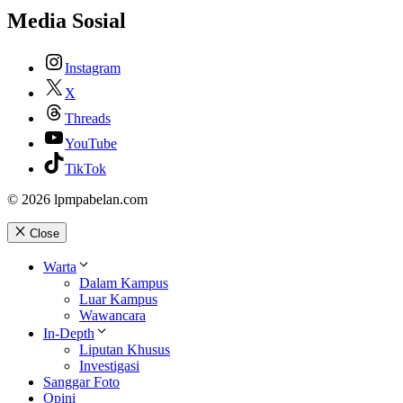
Media Sosial
Instagram
X
Threads
YouTube
TikTok
© 2026 lpmpabelan.com
Close
Warta
Dalam Kampus
Luar Kampus
Wawancara
In-Depth
Liputan Khusus
Investigasi
Sanggar Foto
Opini