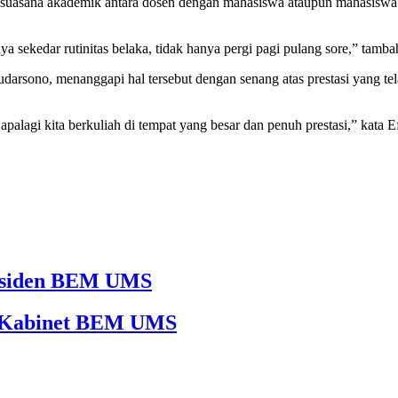
kan suasana akademik antara dosen dengan mahasiswa ataupun mahasis
 sekedar rutinitas belaka, tidak hanya pergi pagi pulang sore,” tamba
darsono, menanggapi hal tersebut dengan senang atas prestasi yang t
palagi kita berkuliah di tempat yang besar dan penuh prestasi,” kata E
Presiden BEM UMS
65 Kabinet BEM UMS