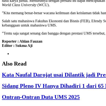
hasil karya jurnal. Menurutnya dengan prestasi ini dapat mencipta
World Class University
(WCU).
”Kita memang benar-benar wacana keilmuan dan keislaman tidak hanya
Salah satu mahasiswa Fakultas Ekonomi dan Bisnis (FEB), Efendy Su
kebanggaan untuk mahasiswa UMS.
”Tentu saja sangat senang dan bangga dengan prestasi UMS tersebut, a
Reporter : Ahlan Fauzan
Editor : Sukma Aji
Also Read
Kata Naufal Darojat usai Dilantik jadi 
Sidang Pleno IV Hanya Dihadiri 1 dari 
Ontran-Ontran Duta UMS 2025