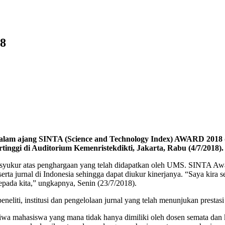
8
am ajang SINTA (Science and Technology Index) AWARD 2018 de
rtinggi di Auditorium Kemenristekdikti, Jakarta, Rabu (4/7/2018).
 syukur atas penghargaan yang telah didapatkan oleh UMS. SINTA Aw
rta jurnal di Indonesia sehingga dapat diukur kinerjanya. “Saya kira s
epada kita,” ungkapnya, Senin (23/7/2018).
iti, institusi dan pengelolaan jurnal yang telah menunjukan prestasi 
jiwa mahasiswa yang mana tidak hanya dimiliki oleh dosen semata da