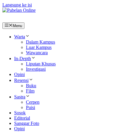
Langsung ke isi
Menu
Warta
Dalam Kampus
Luar Kampus
Wawancara
In-Depth
Liputan Khusus
Investigasi
Opini
Resensi
Buku
Film
Sastra
Cerpen
Puisi
Sosok
Editorial
Sanggar Foto
Opini