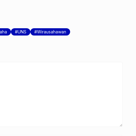
saha
UNS
Wirausahawan