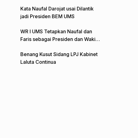
Gelar Aksi Depan Monumen Pers
Kata Naufal Darojat usai Dilantik
jadi Presiden BEM UMS
WR I UMS Tetapkan Naufal dan
Faris sebagai Presiden dan Wakil
Presiden BEM
Benang Kusut Sidang LPJ Kabinet
Laluta Continua