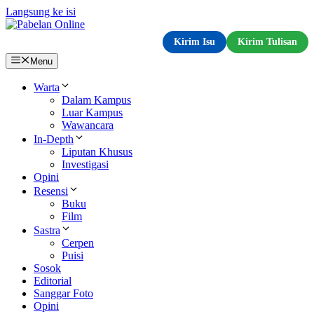
Langsung ke isi
Kirim Isu
Kirim Tulisan
Menu
Warta
Dalam Kampus
Luar Kampus
Wawancara
In-Depth
Liputan Khusus
Investigasi
Opini
Resensi
Buku
Film
Sastra
Cerpen
Puisi
Sosok
Editorial
Sanggar Foto
Opini