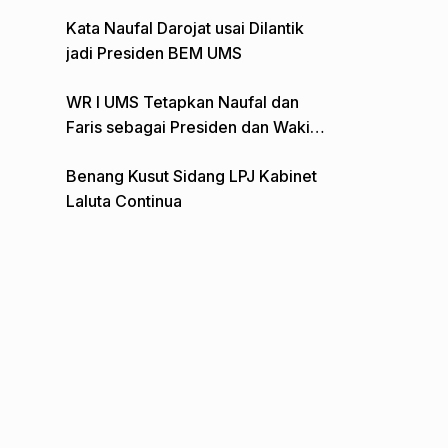
Gelar Aksi Depan Monumen Pers
Kata Naufal Darojat usai Dilantik
jadi Presiden BEM UMS
WR I UMS Tetapkan Naufal dan
Faris sebagai Presiden dan Wakil
Presiden BEM
Benang Kusut Sidang LPJ Kabinet
Laluta Continua