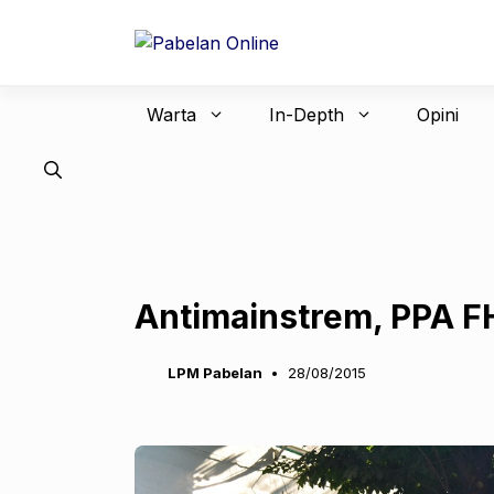
Langsung
ke
isi
Warta
In-Depth
Opini
Antimainstrem, PPA FH
LPM Pabelan
28/08/2015