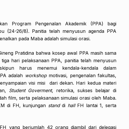
akan Program Pengenalan Akademik (PPA) bagi
u (24-26/8). Panitia telah menyusun agenda PPA
ikenalkan pada Maba adalah simulasi orasi.
Gineng Pratidina bahwa kosep awal PPA masih sama
tiga hari pelaksanaan PPA, panitia telah menyusun
eskipun harus menemui kendala-kendala dalam
PPA adalah
workshop
motivasi, pengenalan fakultas,
 penyampaian visi misi dari dekan. Hari kedua materi
wan,
Student Goverment
, retorika, sukses belajar di
ah film, serta pelaksanaan simulasi orasi oleh Maba.
UKM di FH, kunjungan
stand
di
hall
FH lantai 1, serta
FH yang berjumlah 42 orang diambil dari delegasi