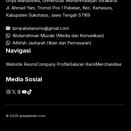
Griya Mahasiswa, Universitas Muhammadiyah Surakarta
Jl. Ahmad Yani, Tromol Pos 1 Pabelan, Kec. Kartasura,
Kabupaten Sukoharjo, Jawa Tengah 57169
lpmpabelanums@gmail.com
Abdurrahman Muzaki (Media dan Komunikasi)
Athifah Jauharah (Iklan dan Pemasaran)
Navigasi
Website Resmi
Company Profile
Saluran Kami
Merchandise
Media Sosial
Instagram
X
Threads
YouTube
TikTok
© 2026 lpmpabelan.com