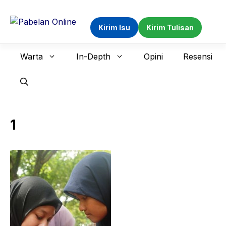
Langsung
ke
Kirim Isu
Kirim Tulisan
isi
Warta
In-Depth
Opini
Resensi
1