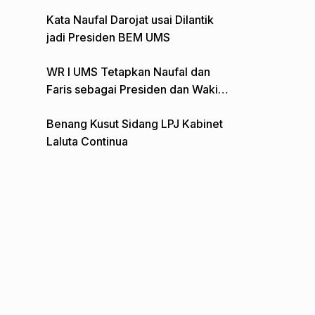
Gelar Aksi Depan Monumen Pers
Kata Naufal Darojat usai Dilantik
jadi Presiden BEM UMS
WR I UMS Tetapkan Naufal dan
Faris sebagai Presiden dan Wakil
Presiden BEM
Benang Kusut Sidang LPJ Kabinet
Laluta Continua