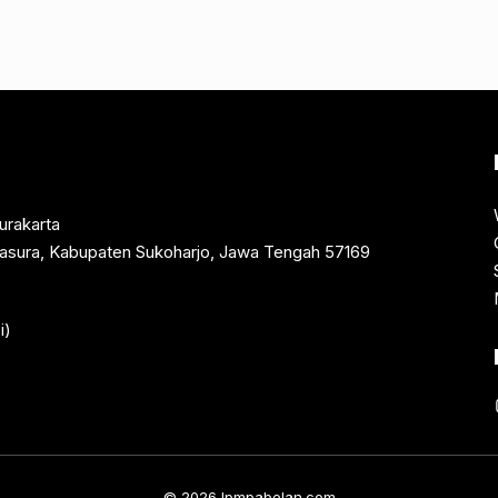
urakarta
rtasura, Kabupaten Sukoharjo, Jawa Tengah 57169
i)
© 2026 lpmpabelan.com