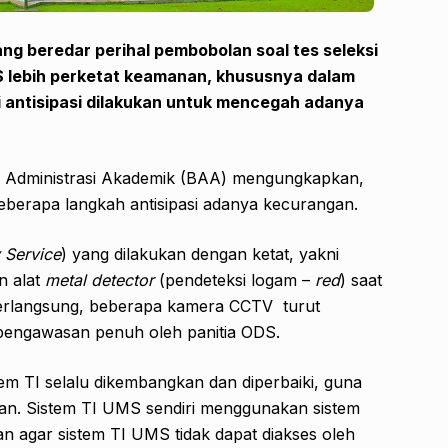
yang beredar
perihal pembobolan soal tes seleksi
 lebih perketat keamanan
, khususnya dalam
ai antisipasi dilakukan untuk mencegah adanya
ro Administrasi Akademik (BAA) mengungkapkan,
erapa langkah antisipasi adanya kecurangan.
 Servic
e
) yang dilakukan dengan ketat, yakni
n alat
metal
detector
(pendeteksi logam –
red
) saat
berlangsung, beberapa kamera CCTV turut
n pengawasan penuh oleh panitia ODS.
m TI selalu dikembangkan dan diperbaiki, guna
an. Sistem TI UMS sendiri menggunakan sistem
 agar sistem TI UMS tidak dapat diakses oleh