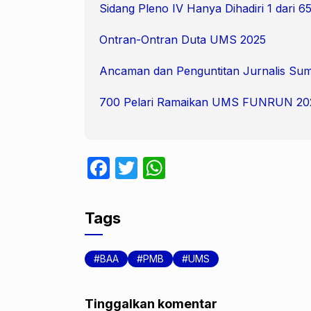
Sidang Pleno IV Hanya Dihadiri 1 dari
Ontran-Ontran Duta UMS 2025
Ancaman dan Penguntitan Jurnalis Suma
700 Pelari Ramaikan UMS FUNRUN 20
F
T
W
a
w
h
c
itt
at
Tags
e
er
s
b
A
BAA
PMB
UMS
o
p
o
p
Tinggalkan komentar