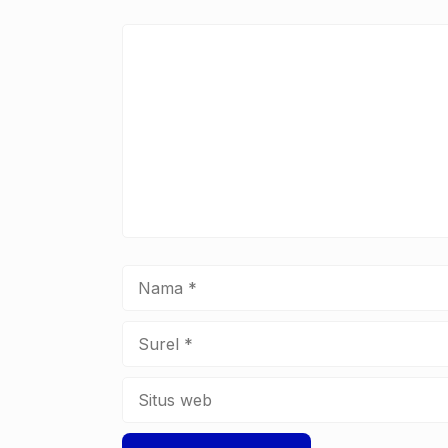
k
Komentar
Nama
Surel
Situs
web