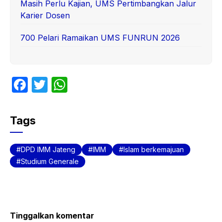
Masih Perlu Kajian, UMS Pertimbangkan Jalur
Karier Dosen
700 Pelari Ramaikan UMS FUNRUN 2026
F
T
W
a
w
h
c
itt
at
Tags
e
er
s
b
A
DPD IMM Jateng
IMM
Islam berkemajuan
o
p
Studium Generale
o
p
k
Tinggalkan komentar