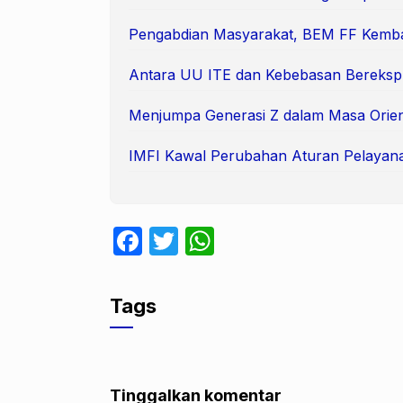
Pengabdian Masyarakat, BEM FF Kemb
Antara UU ITE dan Kebebasan Berekspre
Menjumpa Generasi Z dalam Masa Orie
IMFI Kawal Perubahan Aturan Pelayanan
F
T
W
a
w
h
c
itt
at
Tags
e
er
s
b
A
o
p
Tinggalkan komentar