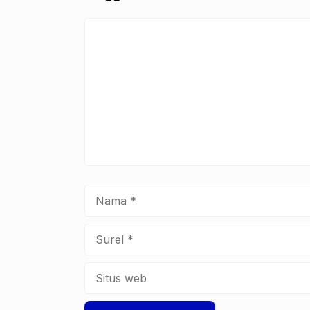
o
p
k
Komentar
Nama
Surel
Situs
web