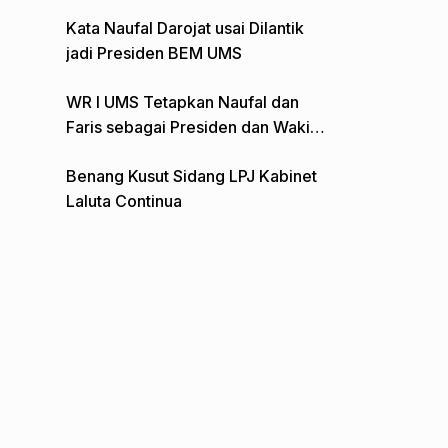
Gelar Aksi Depan Monumen Pers
Kata Naufal Darojat usai Dilantik
jadi Presiden BEM UMS
WR I UMS Tetapkan Naufal dan
Faris sebagai Presiden dan Wakil
Presiden BEM
Benang Kusut Sidang LPJ Kabinet
Laluta Continua