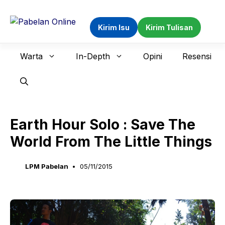
Langsung
ke
Kirim Isu
Kirim Tulisan
isi
Warta
In-Depth
Opini
Resensi
Earth Hour Solo : Save The
World From The Little Things
LPM Pabelan
05/11/2015