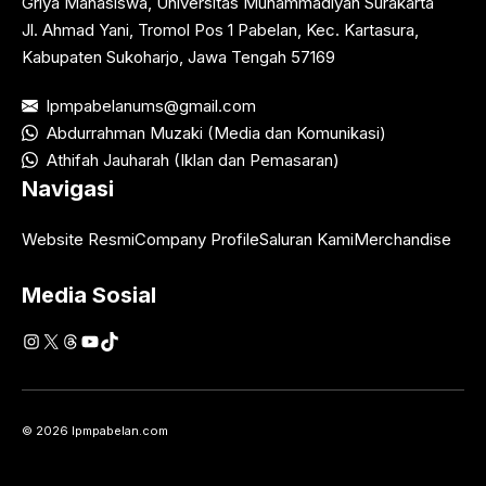
Griya Mahasiswa, Universitas Muhammadiyah Surakarta
Jl. Ahmad Yani, Tromol Pos 1 Pabelan, Kec. Kartasura,
Kabupaten Sukoharjo, Jawa Tengah 57169
lpmpabelanums@gmail.com
Abdurrahman Muzaki (Media dan Komunikasi)
Athifah Jauharah (Iklan dan Pemasaran)
Navigasi
Website Resmi
Company Profile
Saluran Kami
Merchandise
Media Sosial
Instagram
X
Threads
YouTube
TikTok
© 2026 lpmpabelan.com