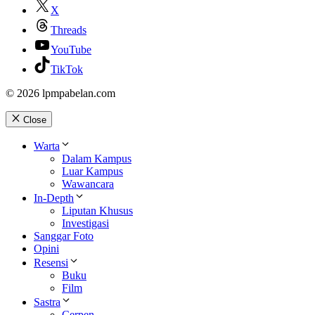
X
Threads
YouTube
TikTok
© 2026 lpmpabelan.com
Close
Warta
Dalam Kampus
Luar Kampus
Wawancara
In-Depth
Liputan Khusus
Investigasi
Sanggar Foto
Opini
Resensi
Buku
Film
Sastra
Cerpen