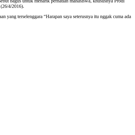
rsebut bagus untuk menarik perhatian mahasiswa, khususnya Prodi
 (26/4/2016).
an yang terselenggara “Harapan saya seterusnya itu nggak cuma ada