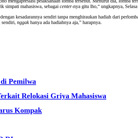
roho mengapresiasi pelaksanaan lomba tersebut. Menurut dia, lomba te
ik simpati mahasiswa, sebagai
c
enter
-nya gitu lho,“ ungkapnya, Selasa
dengan kesadarannya sendiri tanpa menghiraukan hadiah dari perlomba
 sendiri,
ng
gak
hanya ada hadiahnya aja,” harapnya.
 di Pemilwa
Terkait Relokasi Griya Mahasiswa
Harus Kompak