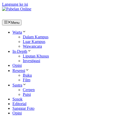
Langsung ke isi
Menu
Warta
Dalam Kampus
Luar Kampus
Wawancara
In-Depth
Liputan Khusus
Investigasi
Opini
Resensi
Buku
Film
Sastra
Cerpen
Puisi
Sosok
Editorial
Sanggar Foto
Opini