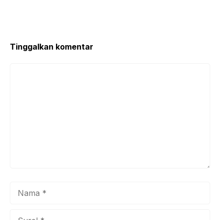
k
Tinggalkan komentar
Komentar
Nama
Surel