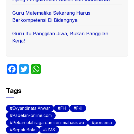
Guru Matematika Sekarang Harus
Berkompetensi Di Bidangnya
Guru Itu Panggilan Jiwa, Bukan Panggilan
Kerja!
F
T
W
a
w
h
c
itt
at
Tags
e
er
s
b
A
Evyandinata Anwar
FH
FKI
o
p
Pabelan-online.com
Pekan olahraga dan seni mahasiswa
porsema
o
p
Sepak Bola
UMS