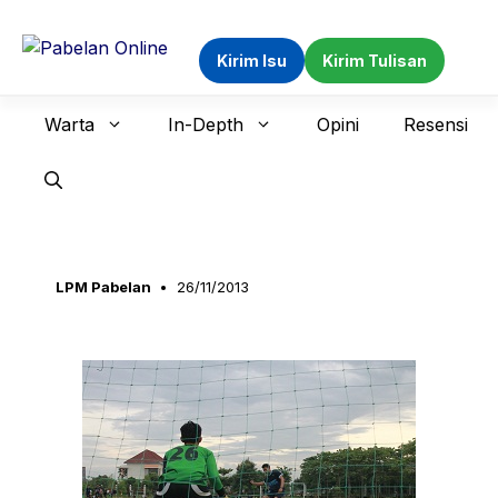
Langsung
ke
Kirim Isu
Kirim Tulisan
isi
Warta
In-Depth
Opini
Resensi
LPM Pabelan
26/11/2013