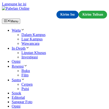
Langsung ke isi
Kirim Isu
Kirim Tulisan
Menu
Warta
Dalam Kampus
Luar Kampus
Wawancara
In-Depth
Liputan Khusus
Investigasi
Opini
Resensi
Buku
Film
Sastra
Cerpen
Puisi
Sosok
Editorial
Sanggar Foto
Opini