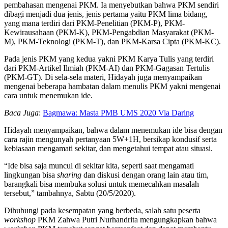
pembahasan mengenai PKM. Ia menyebutkan bahwa PKM sendiri
dibagi menjadi dua jenis, jenis pertama yaitu PKM lima bidang,
yang mana terdiri dari PKM-Penelitian (PKM-P), PKM-
Kewirausahaan (PKM-K), PKM-Pengabdian Masyarakat (PKM-
M), PKM-Teknologi (PKM-T), dan PKM-Karsa Cipta (PKM-KC).
Pada jenis PKM yang kedua yakni PKM Karya Tulis yang terdiri
dari PKM-Artikel Ilmiah (PKM-AI) dan PKM-Gagasan Tertulis
(PKM-GT). Di sela-sela materi, Hidayah juga menyampaikan
mengenai beberapa hambatan dalam menulis PKM yakni mengenai
cara untuk menemukan ide.
Baca Juga
:
Bagmawa: Masta PMB UMS 2020 Via Daring
Hidayah menyampaikan, bahwa dalam menemukan ide bisa dengan
cara rajin mengunyah pertanyaan 5W+1H, bersikap kondusif serta
kebiasaan mengamati sekitar, dan mengetahui tempat atau situasi.
“Ide bisa saja muncul di sekitar kita, seperti saat mengamati
lingkungan bisa
sharing
dan diskusi dengan orang lain atau tim,
barangkali bisa membuka solusi untuk memecahkan masalah
tersebut,” tambahnya, Sabtu (20/5/2020).
Dihubungi pada kesempatan yang berbeda, salah satu peserta
workshop
PKM Zahwa Putri Nurhandrita mengungkapkan bahwa