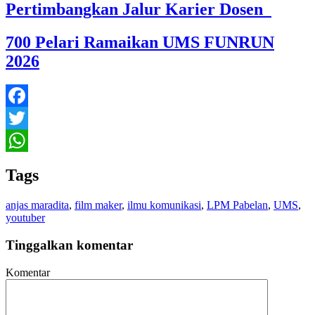
Pertimbangkan Jalur Karier Dosen
700 Pelari Ramaikan UMS FUNRUN
2026
Facebook
Twitter
WhatsApp
Tags
anjas maradita
,
film maker
,
ilmu komunikasi
,
LPM Pabelan
,
UMS
,
youtuber
Tinggalkan komentar
Komentar