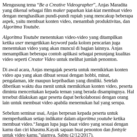
Mengusung tema “
Be a Creative Videographer
”, Anjas Maradita
yang dikenal sebagai film
maker
paparkan kiat-kiat membuat video
dengan menghasilkan pundi-pundi rupiah yang mencakup beberapa
aspek, yaitu membuat konten video, menambah produktivitas, dan
Algoritma Youtube.
Algoritma Youtube
menentukan video-video yang ditampilkan
ketika
user
mengetikkan
keyword
pada kolom pencarian juga
menentukan video yang akan muncul di bagian lainnya. Anjas
menampilkan beberapa contoh aplikasi sebagai penunjang kualitas
video seperti
Creator Video
untuk melihat jumlah penonton.
Di awal acara, Anjas mengajak peserta untuk memikirkan konten
video apa yang akan dibuat sesuai dengan hobbi, minat,
pengalaman, ide maupun kepribadian yang dimiliki. Setelah
diberikan waktu dua menit untuk memikirkan konten video, peserta
diminta menceritakan kepada teman yang berada disampingnya. Hal
tersebut dilakukan agar peserta dapat berkolaborasi dengan orang
lain untuk membuat video apabila menemukan hal yang serupa.
Sebelum seminar usai, Anjas berpesan kepada peserta untuk
memperhatikan setiap indikator dalam
algoritma youtube
ketika
membuat video.“Jangan lupa juga buat video yang sesuai dengan
kamu dan ciri khasmu.Kayak sapaan buat penonton dan
fontsyle
untuk video kamu,”ujarnya, Sabtu (2/12/2017).