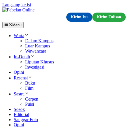
Langsung ke isi
Kirim Isu
Kirim Tulisan
Menu
Warta
Dalam Kampus
Luar Kampus
Wawancara
In-Depth
Liputan Khusus
Investigasi
Opini
Resensi
Buku
Film
Sastra
Cerpen
Puisi
Sosok
Editorial
Sanggar Foto
Opini