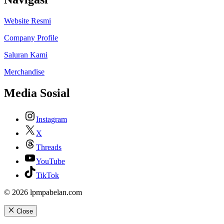
Website Resmi
Company Profile
Saluran Kami
Merchandise
Media Sosial
Instagram
X
Threads
YouTube
TikTok
© 2026 lpmpabelan.com
Close