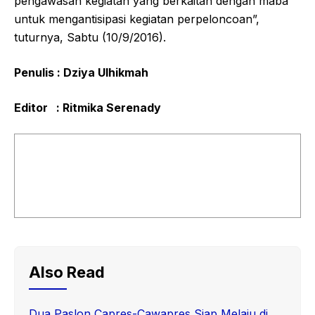
pengawasan kegiatan yang berkaitan dengan maba
untuk mengantisipasi kegiatan perpeloncoan”,
tuturnya, Sabtu (10/9/2016).
Penulis : Dziya Ulhikmah
Editor : Ritmika Serenady
Also Read
Dua Paslon Capres-Cawapres Siap Melaju di