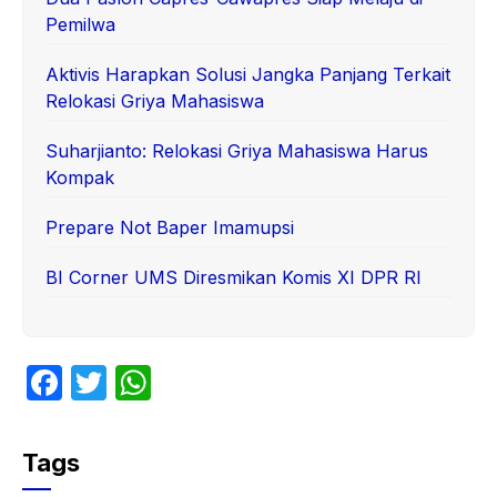
Pemilwa
Aktivis Harapkan Solusi Jangka Panjang Terkait
Relokasi Griya Mahasiswa
Suharjianto: Relokasi Griya Mahasiswa Harus
Kompak
Prepare Not Baper Imamupsi
BI Corner UMS Diresmikan Komis XI DPR RI
F
T
W
a
w
h
c
itt
at
Tags
e
er
s