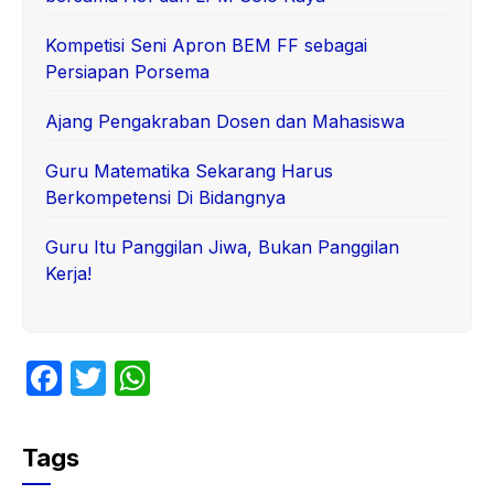
Kompetisi Seni Apron BEM FF sebagai
Persiapan Porsema
Ajang Pengakraban Dosen dan Mahasiswa
Guru Matematika Sekarang Harus
Berkompetensi Di Bidangnya
Guru Itu Panggilan Jiwa, Bukan Panggilan
Kerja!
F
T
W
a
w
h
c
itt
at
Tags
e
er
s