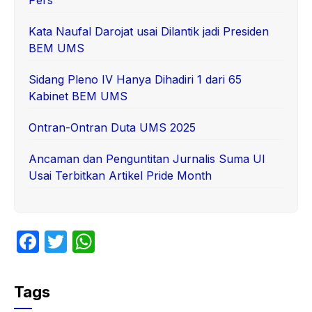
Pers
Kata Naufal Darojat usai Dilantik jadi Presiden
BEM UMS
Sidang Pleno IV Hanya Dihadiri 1 dari 65
Kabinet BEM UMS
Ontran-Ontran Duta UMS 2025
Ancaman dan Penguntitan Jurnalis Suma UI
Usai Terbitkan Artikel Pride Month
F
T
W
a
w
h
c
itt
at
Tags
e
er
s