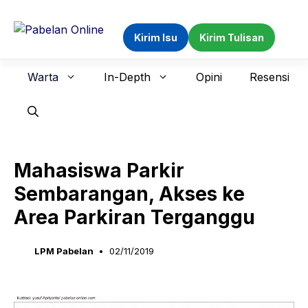
Langsung
ke
Kirim Isu
Kirim Tulisan
isi
Warta
In-Depth
Opini
Resensi
Mahasiswa Parkir
Sembarangan, Akses ke
Area Parkiran Terganggu
LPM Pabelan
02/11/2019