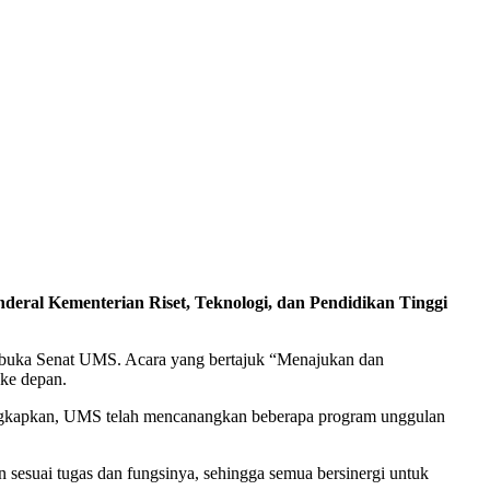
nd
e
ral
K
ement
e
rian
R
iset,
T
eknologi, dan
P
endidikan
T
inggi
erbuka Senat UMS. Acara yang bertajuk “Menajukan dan
ke depan.
gungkapkan, UMS telah mencanangkan beberapa program unggulan
esuai tugas dan fungsinya, sehingga semua bersinergi untuk