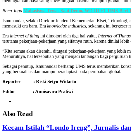
meningkatkan daya saing UMS tingkat nasional maupun global,” tutu
Baca Juga
Mahasiswa Tewas Saat Demo, WD III FT UMS Beri 
Ismunandar, selaku Direktur Jenderal Kementerian Riset, Teknologi, d
memasuki era baru. Era
knowledge industries
,
sekarang ini bergeser 
Era
internet of thing
ini dimotori oleh tiga hal yaitu,
Internet of Thing
terutama pekerjaan-pekerjaan yang sifatnya rutin, karena dinilai lebi
“Kita semua akan diserahi, ditugasi pekerjaan-pekerjaan yang lebih
Menurutnya, hal tersebutlah yang menjadi tantangan bagi perguruan 
Sebagai penutup, Ismunandar berharap UMS terus memberikan konst
yang berkualitas dan mampu beradaptasi pada perubahan global.
Reporter : Riski Setyo Widarto
Editor : Annisavira Pratiwi
Also Read
Kecam Istilah “Londo Ireng”, Jurnalis d