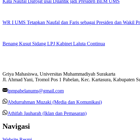
Kata Naufal Darojat usai Dilantik jadi Presiden BEM UMS
WR I UMS Tetapkan Naufal dan Faris sebagai Presiden dan Wakil 
Benang Kusut Sidang LPJ Kabinet Laluta Continua
Griya Mahasiswa, Universitas Muhammadiyah Surakarta
Jl. Ahmad Yani, Tromol Pos 1 Pabelan, Kec. Kartasura, Kabupaten 
lpmpabelanums@gmail.com
Abdurrahman Muzaki (Media dan Komunikasi)
Athifah Jauharah (Iklan dan Pemasaran)
Navigasi
Website Resmi