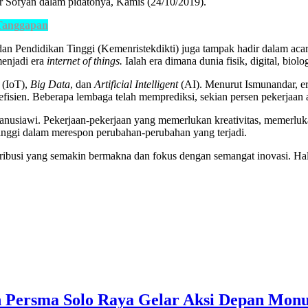
r Sofyan dalam pidatonya, Kamis (24/10/2019).
Tanggapan
an Pendidikan Tinggi (Kemenristekdikti) juga tampak hadir dalam acara.
menjadi era
internet of things
.
Ialah era dimana dunia fisik, digital, biol
s
(IoT),
Big
D
ata
, dan
A
r
tificial
I
ntel
li
gent
(AI). Menurut Ismunandar, er
h efisien. Beberapa lembaga telah memprediksi, sekian persen pekerjaan
 manusiawi. Pekerjaan-pekerjaan yang memerlukan kreativitas, memerlu
tinggi dalam merespon perubahan-perubahan yang terjadi.
ribusi yang semakin bermakna dan fokus dengan semangat inovasi. H
an Persma Solo Raya Gelar Aksi Depan Mon