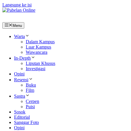
Langsung ke isi
Menu
Warta
Dalam Kampus
Luar Kampus
Wawancara
In-Depth
Liputan Khusus
Investigasi
Opini
Resensi
Buku
Film
Sastra
Cerpen
Puisi
Sosok
Editorial
Sanggar Foto
Opini