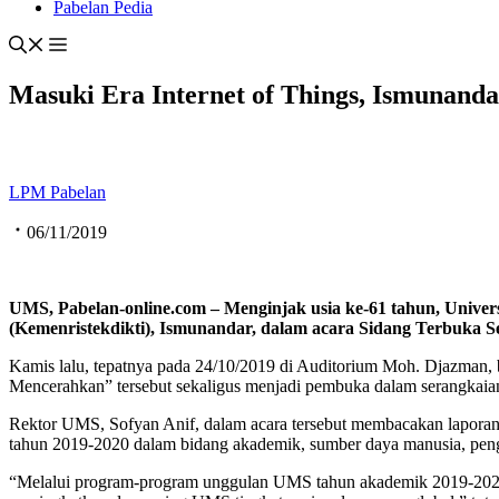
Pabelan Pedia
Masuki Era Internet of Things, Ismunanda
LPM Pabelan
06/11/2019
UMS, Pabelan-online.com – Menginjak usia ke-61 tahun, Uni
(
Kemenr
istekdikti), Ismunandar
,
dalam acara Sidang Terbuka 
Kamis lalu, tepatnya pada 24/10/2019 di Auditorium Moh. Djazman,
Mencerahkan” tersebut sekaligus menjadi pembuka dalam serangkai
Rektor UMS, Sofyan Anif, dalam acara tersebut membacakan lapora
tahun 2019-2020 dalam bidang akademik, sumber daya manusia, peng
“Melalui program-program unggulan UMS tahun akademik 2019-2020 t