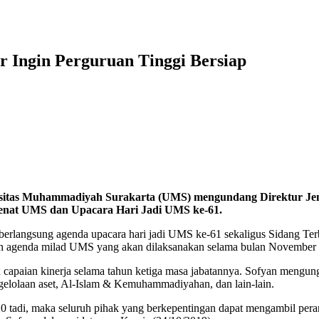
r Ingin Perguruan Tinggi Bersiap
versitas Muhammadiyah Surakarta (UMS) mengundang
D
irektur
J
e
Senat UMS dan Upacara
H
ari
J
adi UMS ke-61.
 berlangsung agenda upacara hari jadi UMS ke-61 sekaligus Sidang T
an agenda milad UMS yang akan dilaksanakan selama bulan November 
n capaian kinerja selama tahun ketiga masa jabatannya. Sofyan men
elolaan aset, Al-Islam & Kemuhammadiyahan, dan lain-lain.
adi, maka seluruh pihak yang berkepentingan dapat mengambil peran s