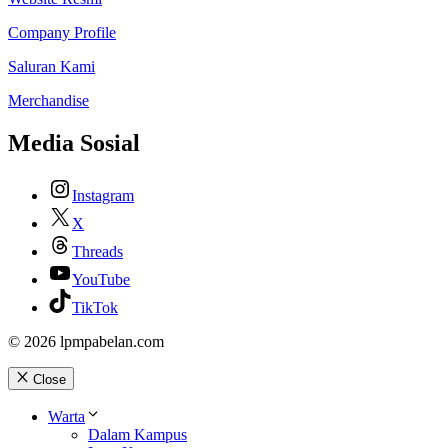
Company Profile
Saluran Kami
Merchandise
Media Sosial
Instagram
X
Threads
YouTube
TikTok
© 2026 lpmpabelan.com
Close
Warta
Dalam Kampus