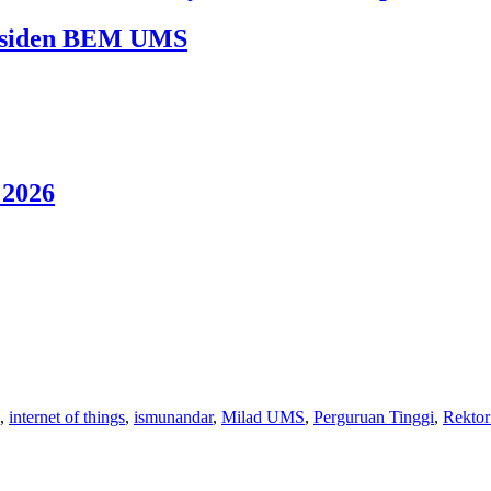
Presiden BEM UMS
2026
,
internet of things
,
ismunandar
,
Milad UMS
,
Perguruan Tinggi
,
Rekto