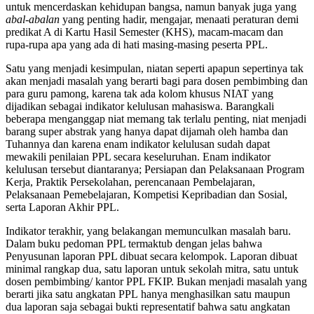
untuk mencerdaskan kehidupan bangsa, namun banyak juga yang
abal-abalan
yang penting hadir, mengajar, menaati peraturan demi
predikat A di Kartu Hasil Semester (KHS), macam-macam dan
rupa-rupa apa yang ada di hati masing-masing peserta PPL.
Satu yang menjadi kesimpulan, niatan seperti apapun sepertinya tak
akan menjadi masalah yang berarti bagi para dosen pembimbing dan
para guru pamong, karena tak ada kolom khusus NIAT yang
dijadikan sebagai indikator kelulusan mahasiswa. Barangkali
beberapa menganggap niat memang tak terlalu penting, niat menjadi
barang super abstrak yang hanya dapat dijamah oleh hamba dan
Tuhannya dan karena enam indikator kelulusan sudah dapat
mewakili penilaian PPL secara keseluruhan. Enam indikator
kelulusan tersebut diantaranya; Persiapan dan Pelaksanaan Program
Kerja, Praktik Persekolahan, perencanaan Pembelajaran,
Pelaksanaan Pemebelajaran, Kompetisi Kepribadian dan Sosial,
serta Laporan Akhir PPL.
Indikator terakhir, yang belakangan memunculkan masalah baru.
Dalam buku pedoman PPL termaktub dengan jelas bahwa
Penyusunan laporan PPL dibuat secara kelompok. Laporan dibuat
minimal rangkap dua, satu laporan untuk sekolah mitra, satu untuk
dosen pembimbing/ kantor PPL FKIP. Bukan menjadi masalah yang
berarti jika satu angkatan PPL
hanya menghasilkan satu maupun
dua laporan saja sebagai bukti representatif bahwa satu angkatan