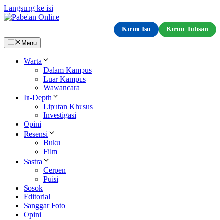
Langsung ke isi
Kirim Isu
Kirim Tulisan
Menu
Warta
Dalam Kampus
Luar Kampus
Wawancara
In-Depth
Liputan Khusus
Investigasi
Opini
Resensi
Buku
Film
Sastra
Cerpen
Puisi
Sosok
Editorial
Sanggar Foto
Opini