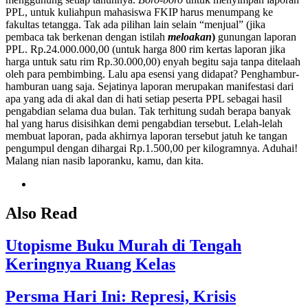
PPL, untuk kuliahpun mahasiswa FKIP harus menumpang ke
fakultas tetangga. Tak ada pilihan lain selain “menjual” (jika
pembaca tak berkenan dengan istilah
meloakan
)
gunungan laporan
PPL. Rp.24.000.000,00 (untuk harga 800 rim kertas laporan jika
harga untuk satu rim Rp.30.000,00) enyah begitu saja tanpa ditelaah
oleh para pembimbing. Lalu apa esensi yang didapat? Penghambur-
hamburan uang saja. Sejatinya laporan merupakan manifestasi dari
apa yang ada di akal dan di hati setiap peserta PPL sebagai hasil
pengabdian selama dua bulan. Tak terhitung sudah berapa banyak
hal yang harus disisihkan demi pengabdian tersebut. Lelah-lelah
membuat laporan, pada akhirnya laporan tersebut jatuh ke tangan
pengumpul dengan dihargai Rp.1.500,00 per kilogramnya. Aduhai!
Malang nian nasib laporanku, kamu, dan kita.
Also Read
Utopisme Buku Murah di Tengah
Keringnya Ruang Kelas
Persma Hari Ini: Represi, Krisis