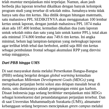
telah
mumtaz
menjalankan misi terpelajar. Namun, akan jauh
berbeda jika laporan tersebut dikalikan dengan banyak kelompok
program studi yang tersebar di sekolah mitra. Jumahnya tentu tidak
hanya satu dua rim kertas. Jika ditilik dengan hitungan matematis,
satu mahasiswa PPL SEDIKITNYA akan menggunakan 100 lembar
kertas untuk laporan, dengan jumlah mahasiswa PPL 1874 maka
akan ada 187.400 lembar, kemudian dikalian dua (satu laporan
untuk sekolah mitra dan satu yang lain untuk kantor PPL), total akan
ada minimal 374.800 lembar atau 749.6 rim kertas. Ini angka
minimal, belum lagi lampiran-lampiran yang melengkapi laporan
agar terlihat lebih tebal dan berbobot, ambil saja 800 rim kertas
sebagai pembulatan frontal sebagai akumulasi RPP yang direvisi
setiap minggunya.
Dari PBB hingga UMS
Di saat masyarakat dunia melalui Perserikatan Bangsa-Bangsa
(PBB) sedang bergelut dengan
global warming
kemudian
mengeluarkan
Millenium Development Goals (MDGs)
yang
merupakan perjanjian berisi solusi atas delapan masalah besar di
dunia, satu diantaranya adalah pengurangan emisi gas karbon.
Disaat Indonesia juga sedang ber
ikhtiar
menjalankan misi
MDGs
sebagai konsekuensi dari penandatanganan perjanjian tersebut. Dan
di saat Unversitas Muhammadiyah Surakarta (UMS), almamater
kebanggaan sedang berproses menciptakan
green campus
melalui