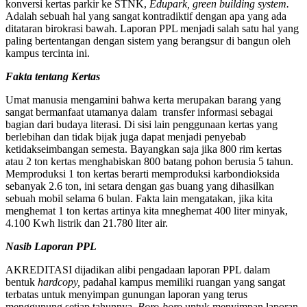
konversi kertas parkir ke STNK,
Edupark, green building system.
Adalah sebuah hal yang sangat kontradiktif dengan apa yang ada
ditataran birokrasi bawah. Laporan PPL menjadi salah satu hal yang
paling bertentangan dengan sistem yang berangsur di bangun oleh
kampus tercinta ini.
Fakta tentang Kertas
Umat manusia mengamini bahwa kerta merupakan barang yang
sangat bermanfaat utamanya dalam transfer informasi sebagai
bagian dari budaya literasi. Di sisi lain penggunaan kertas yang
berlebihan dan tidak bijak juga dapat menjadi penyebab
ketidakseimbangan semesta. Bayangkan saja jika 800 rim kertas
atau 2 ton kertas menghabiskan 800 batang pohon berusia 5 tahun.
Memproduksi 1 ton kertas berarti memproduksi karbondioksida
sebanyak 2.6 ton, ini setara dengan gas buang yang dihasilkan
sebuah mobil selama 6 bulan. Fakta lain mengatakan, jika kita
menghemat 1 ton kertas artinya kita mneghemat 400 liter minyak,
4.100 Kwh listrik dan 21.780 liter air.
Nasib Laporan PPL
AKREDITASI dijadikan alibi pengadaan laporan PPL dalam
bentuk
hardcopy,
padahal kampus memiliki ruangan yang sangat
terbatas untuk menyimpan gunungan laporan yang terus
menggunung setiap tahunnya.
Boro-boro
untuk menyimpan laporan