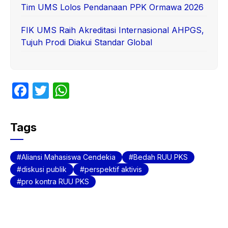
Tim UMS Lolos Pendanaan PPK Ormawa 2026
FIK UMS Raih Akreditasi Internasional AHPGS,
Tujuh Prodi Diakui Standar Global
F
T
W
a
w
h
c
itt
at
Tags
e
er
s
b
A
Aliansi Mahasiswa Cendekia
Bedah RUU PKS
o
p
diskusi publik
perspektif aktivis
pro kontra RUU PKS
o
p
k